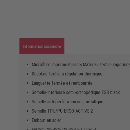
Information succincte
Microfibre imperméabilisée/Matériau textile imperméa
Doublure textile à régulation thermique
Languette fermée et rembourrée
Semelle-intérieure semi-orthopédique ESD black
Semelle anti-perforation non métallique
Semelle TPU/PU ERGO-ACTIVE 2
Embout en acier
EN ISO 20345:2022 S3S FO, type B