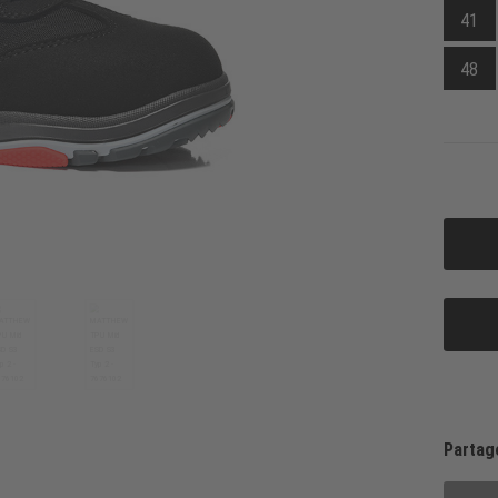
41
48
Partag