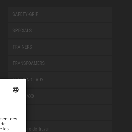
SAFETY-GRIP
SPECIALS
TRAINERS
TRANSFOAMERS
TREKKING LADY
WELLMAXX
WHITE
Chaussure de travail