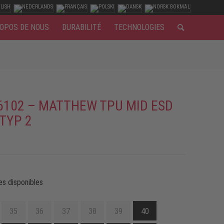
OPOS DE NOUS
DURABILITÉ
TECHNOLOGIES
6102 – MATTHEW TPU MID ESD
 TYP 2
es disponibles
35
36
37
38
39
40