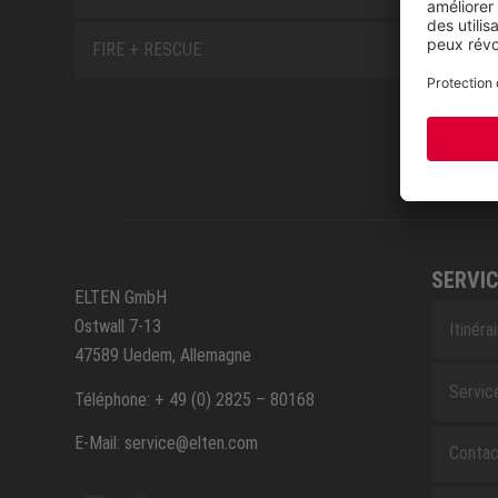
FIRE + RESCUE
SERVIC
ELTEN GmbH
Ostwall 7-13
Itinéra
47589 Uedem, Allemagne
Servic
Téléphone: + 49 (0) 2825 – 80168
E-Mail: service@elten.com
Contac