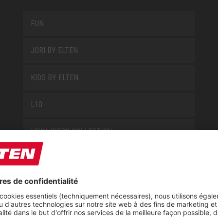
FUN
JORI BY ELTEN
KIDS BY ELTEN
L10
LOWA WORK COLLECTION
MISS L10
NEW CLASSICS
NOVA