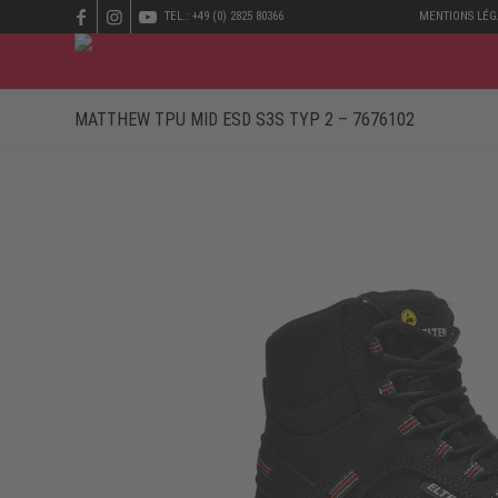
TEL.: +49 (0) 2825 80366
MENTIONS LÉG
MATTHEW TPU MID ESD S3S TYP 2 – 7676102