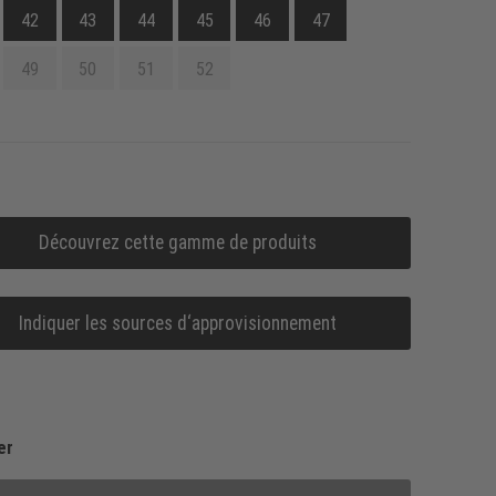
42
43
44
45
46
47
49
50
51
52
Découvrez cette gamme de produits
Indiquer les sources d‘approvisionnement
er