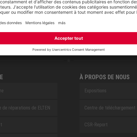
RETRO
SAFEGUARD
E
À PROPOS DE NOUS
ire
Expositions
e de réparations de ELTEN
Centre de téléchargement
t
CSR-Report