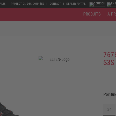
ALES
PROTECTION DES DONNÉES
CONTACT
DEALER PORTAL
PRODUITS
À PR
767
S3S
Pointur
34