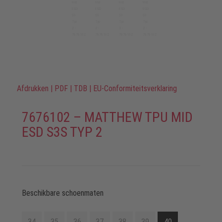
Afdrukken
|
PDF
|
TDB
|
EU-Conformiteitsverklaring
7676102 – MATTHEW TPU MID
ESD S3S TYP 2
Beschikbare schoenmaten
34
35
36
37
38
39
40