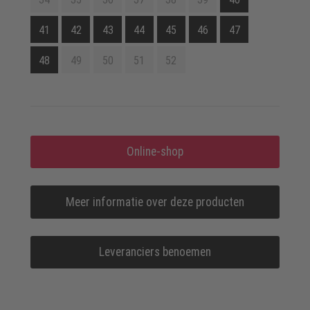
41
42
43
44
45
46
47
48
49
50
51
52
Online-shop
Meer informatie over deze producten
Leveranciers benoemen