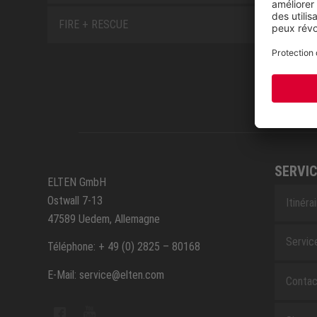
FIRE + RESCUE
SERVIC
ELTEN GmbH
Ostwall 7-13
Itinéra
47589 Uedem, Allemagne
Servic
Téléphone: + 49 (0) 2825 – 80168
E-Mail: service@elten.com
Contac