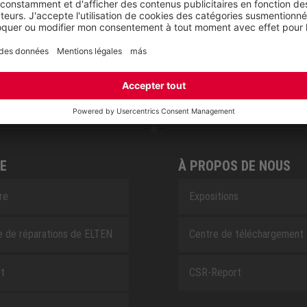
RETRO
SAFEGUARD
E
À PROPOS DE NOUS
ire
Expositions
e de réparations de ELTEN
Centre de téléchargement
t
CSR-Report