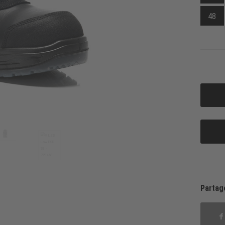
48
Partag