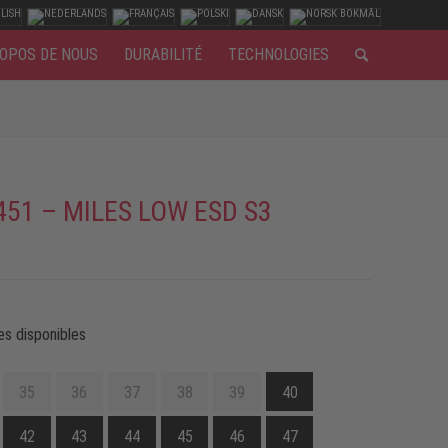
OPOS DE NOUS
DURABILITÉ
TECHNOLOGIES
451 – MILES LOW ESD S3
es disponibles
35
36
37
38
39
40
42
43
44
45
46
47