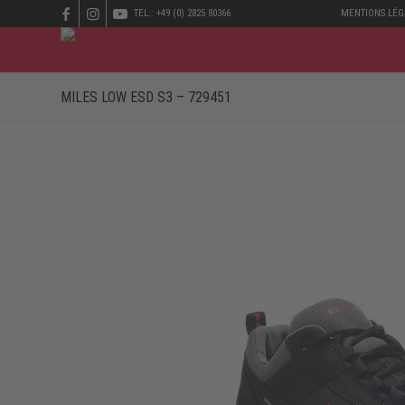
TEL.: +49 (0) 2825 80366
MENTIONS LÉG
MILES LOW ESD S3 – 729451