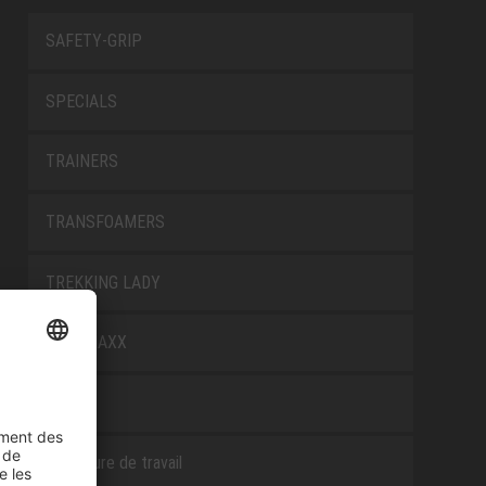
SAFETY-GRIP
SPECIALS
TRAINERS
TRANSFOAMERS
TREKKING LADY
WELLMAXX
WHITE
Chaussure de travail