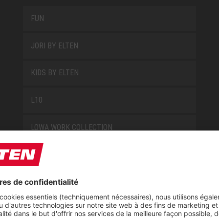
FUN
JORI BY ELTEN
KIDS BY ELTEN
L10
LOWA WORK COLLECTION
MISS L10
NEW CLASSICS
NOVA