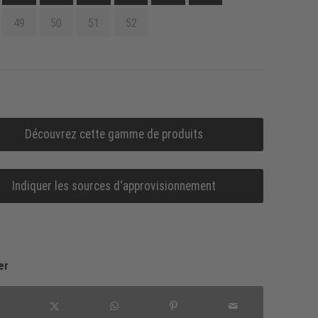
49
50
51
52
Découvrez cette gamme de produits
Indiquer les sources d‘approvisionnement
er