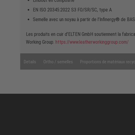
Embout en composite
EN ISO 20345:2022 S3 FO/SR/SC, type A
Semelle avec un noyau à partir de l’Infinergy® de BA
Les produits en cuir d’ELTEN GmbH soutiennent la fabrica
Working Group.
https://www.leatherworkinggroup.com/
Details
Ortho / semelles
Proportions de matériaux recyc