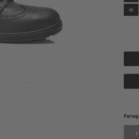
48
Partag