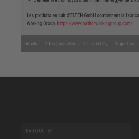
Semelle avec un noyau à partir de l’Infinergy® de BA
Les produits en cuir d’ELTEN GmbH soutiennent la fabrica
Working Group.
https://www.leatherworkinggroup.com/
Details
Ortho / semelles
Calcul du CO₂
Proportions 
BAREFOOTER