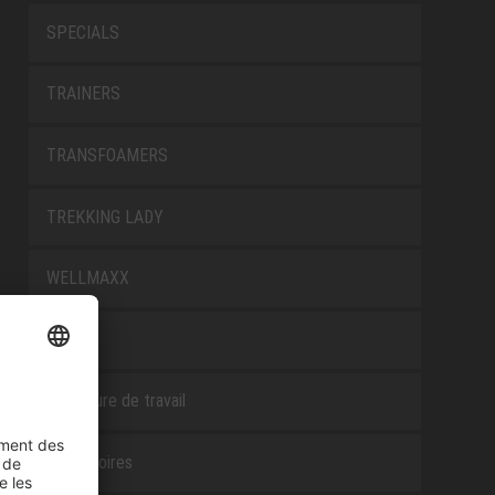
SPECIALS
TRAINERS
TRANSFOAMERS
TREKKING LADY
WELLMAXX
WHITE
Chaussure de travail
Accessoires