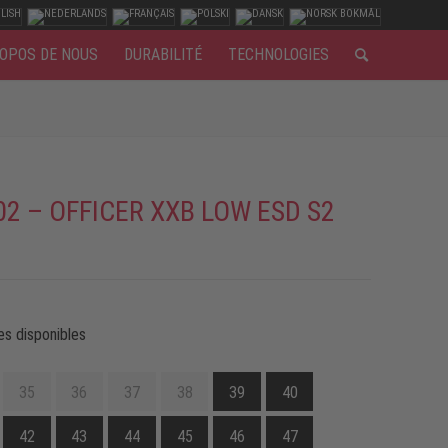
OPOS DE NOUS
DURABILITÉ
TECHNOLOGIES
02 – OFFICER XXB LOW ESD S2
es disponibles
35
36
37
38
39
40
42
43
44
45
46
47