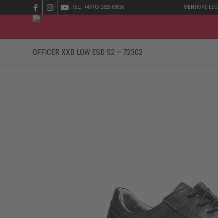
TEL.: +49 (0) 2825 80366
MENTIONS LÉG
OFFICER XXB LOW ESD S2 – 72302