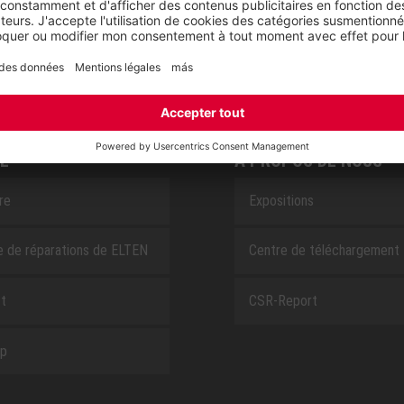
SAFEGUARD
E
À PROPOS DE NOUS
ire
Expositions
e de réparations de ELTEN
Centre de téléchargement
t
CSR-Report
ap