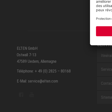
SERVIC
ELTEN GmbH
Ostwall 7-13
Itinéra
47589 Uedem, Allemagne
Servic
Téléphone: + 49 (0) 2825 – 80168
E-Mail: service@elten.com
Contac
Sitem