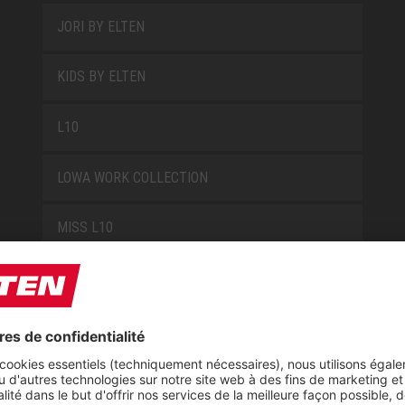
JORI BY ELTEN
KIDS BY ELTEN
L10
LOWA WORK COLLECTION
MISS L10
NEW CLASSICS
NOVA
RETRO