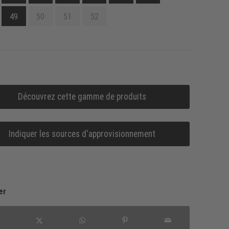
49
50
51
52
Découvrez cette gamme de produits
Indiquer les sources d‘approvisionnement
er