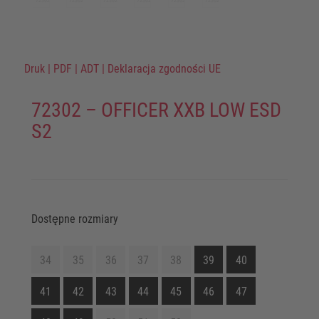
Druk
|
PDF
|
ADT
|
Deklaracja zgodności UE
72302 – OFFICER XXB LOW ESD
S2
Dostępne rozmiary
34
35
36
37
38
39
40
41
42
43
44
45
46
47