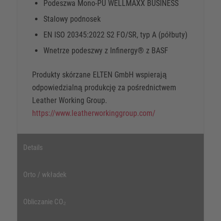
Podeszwa Mono-PU WELLMAXX BUSINESS
Stalowy podnosek
EN ISO 20345:2022 S2 FO/SR, typ A (półbuty)
Wnetrze podeszwy z Infinergy® z BASF
Produkty skórzane ELTEN GmbH wspierają
odpowiedzialną produkcję za pośrednictwem
Leather Working Group.
https://www.leatherworkinggroup.com/
Details
Orto / wkładek
Obliczanie CO₂