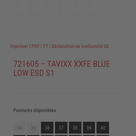
Imprimer
|
PDF
|
FT
|
Déclaration de conformité UE
721605 – TAVIXX XXFE BLUE
LOW ESD S1
Pointures disponibles
34
35
36
37
38
39
40