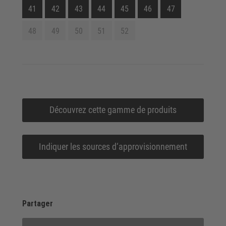
41
42
43
44
45
46
47
48
49
50
51
52
Découvrez cette gamme de produits
Indiquer les sources d‘approvisionnement
Partager