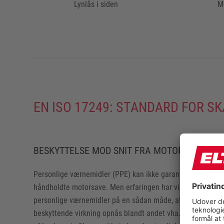
Lynlås i siden
M
EN ISO 17249: STANDARD FOR 
BESKYTTELSE MOD SNIT FRA MOTORSAVE
Personlige værnemidler (PPE) kan ikke garantere 100% bes
håndholdte motorsave. Men erfaringen har vist, at det er m
personlige værnemidler på en sådan måde, at de giver en h
beskyttende virkning opnås blandt andet vha. følgende fu