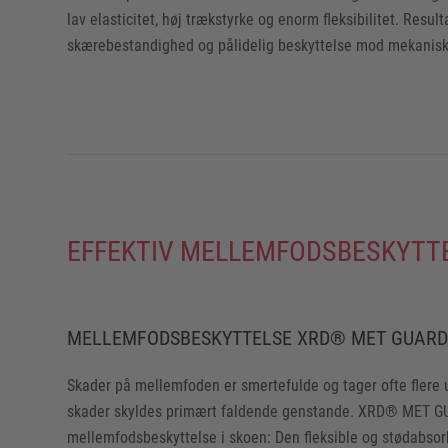
lav elasticitet, høj trækstyrke og enorm fleksibilitet. Result
skærebestandighed og pålidelig beskyttelse mod mekaniske
EFFEKTIV MELLEMFODSBESKYTT
MELLEMFODSBESKYTTELSE XRD® MET GUARD
Skader på mellemfoden er smertefulde og tager ofte flere 
skader skyldes primært faldende genstande. XRD® MET G
mellemfodsbeskyttelse i skoen: Den fleksible og stødabso