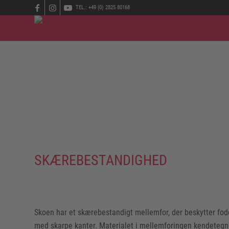
TEL.: +49 (0) 2825 80168
Hvad mere kan vi tilbyde? Alt det, du skal bruge, når det g
termisk krævende. Eller også skal fødderne beskyttes mod fa
SKÆREBESTANDIGHED
Skoen har et skærebestandigt mellemfor, der beskytter fod
med skarpe kanter. Materialet i mellemforingen kendetegn