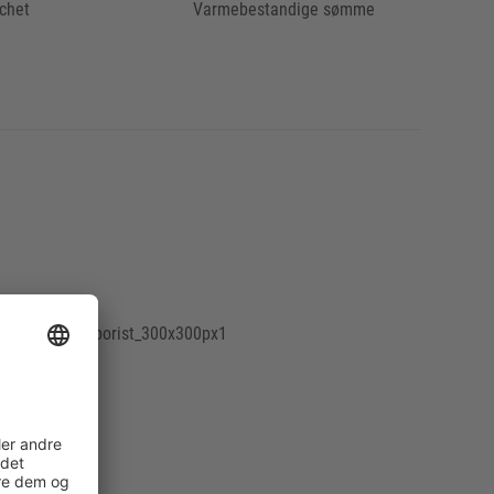
chet
Varmebestandige sømme