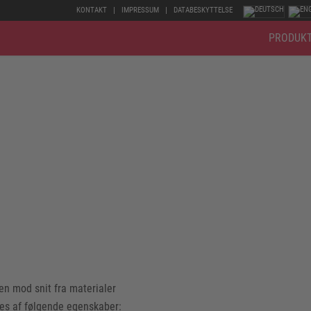
KONTAKT
IMPRESSUM
DATABESKYTTELSE
PRODUK
ælder fodbeskyttelse! Der er arbejdsplader, der har noget særligt – ne
rlige snit, ankelskader på vanskelige overflader og andre særlige farer
en mod snit fra materialer
es af følgende egenskaber: