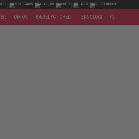
TER
OM OS
BÆREDYGTIGHED
TEKNOLOGI
mlig deres egne risici. Fordi de er elektrofølsomme eller
. Det har vi også udviklet de rigtige sko til.