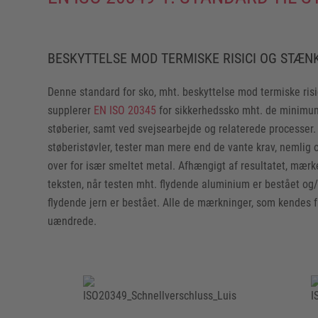
BESKYTTELSE MOD TERMISKE RISICI OG STÆN
Denne standard for sko, mht. beskyttelse mod termiske risi
supplerer
EN ISO 20345
for sikkerhedssko mht. de minimum
støberier, samt ved svejsearbejde og relaterede processer.
støberistøvler, tester man mere end de vante krav, nemli
over for især smeltet metal. Afhængigt af resultatet, mærk
teksten, når testen mht. flydende aluminium er bestået og/e
flydende jern er bestået. Alle de mærkninger, som kendes f
uændrede.