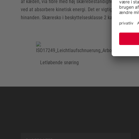
af kæden, via fibre med høj skærebestandighed, hvilket r
ved at absorbere kinetisk energi. Det er vigtigt, at skoene
hinanden. Skæresko i beskyttelsesklasse 2 kan modstå kæ
Letløbende snøring