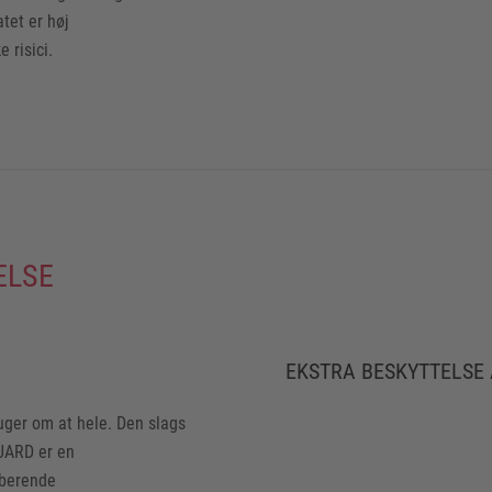
atet er høj
 risici.
ELSE
EKSTRA BESKYTTELSE 
uger om at hele. Den slags
UARD er en
rberende