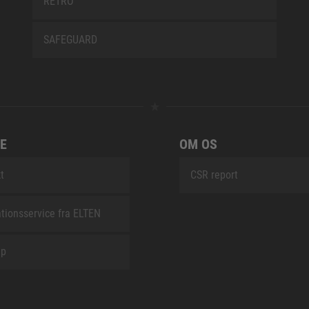
RETRO
SAFEGUARD
E
OM OS
t
CSR report
tionsservice fra ELTEN
ap