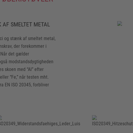
K AF SMELTET METAL
ci og stænk af smeltet metal,
skrav, der forekommer i
 Når det gælder
g også modstandsdygtigheden
es skoen med “Al” efter
ller “Fe,” når testen mht.
ra EN ISO 20345, forbliver