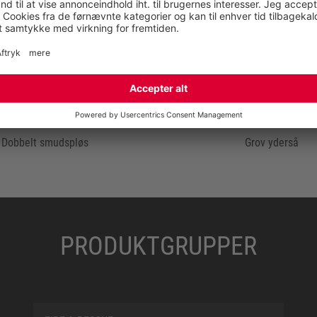
educerer kædehastigheden,
 og bukserne overlapper
dehastigheder på 24 m/s.
Dobbelt smudspløs
Grov yderså
PRODUKTGRUPPER