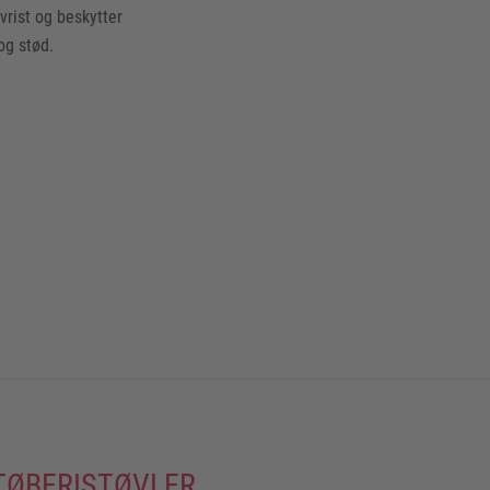
vrist og beskytter
og stød.
STØBERISTØVLER