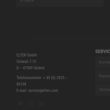
E-TRACK
SERVIC
ELTEN GmbH
Ostwall 7-13
Kontak
D – 47589 Uedem
Repara
Telefonnummer: + 49 (0) 2825 –
80168
Sitem
E-mail: service@elten.com