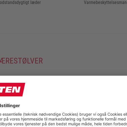
odstandsdygtigt læder
Varmebeskyttelsesman
SKÆRESTØLVER
kyttelse mod snitsår fra
uligt at designe de
øj grad af beskyttelse. Den
nktionsprincip: Opbremsning