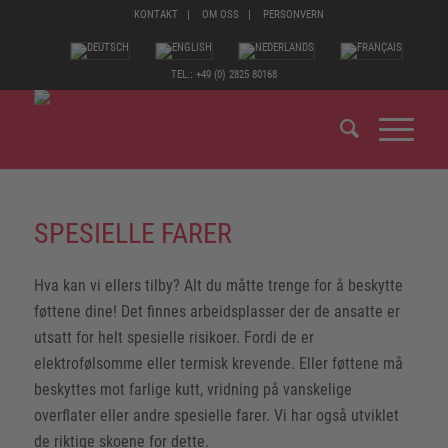
KONTAKT
OM OSS
PERSONVERN
TEL.: +49 (0) 2825 80168
SPESIELLE FARER
Hva kan vi ellers tilby? Alt du måtte trenge for å beskytte
føttene dine! Det finnes arbeidsplasser der de ansatte er
utsatt for helt spesielle risikoer. Fordi de er
elektrofølsomme eller termisk krevende. Eller føttene må
beskyttes mot farlige kutt, vridning på vanskelige
overflater eller andre spesielle farer. Vi har også utviklet
de riktige skoene for dette.