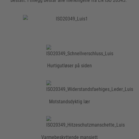
bestått. I tillegg består alle merkingene fra EN ISO 20345.
Hurtigutløser på siden
Motstandsdyktig lær
Varmebeskyttende mansjett