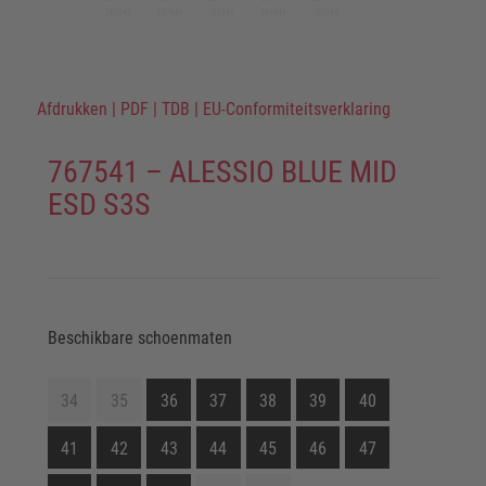
Afdrukken
|
PDF
|
TDB
|
EU-Conformiteitsverklaring
767541 – ALESSIO BLUE MID
ESD S3S
Beschikbare schoenmaten
34
35
36
37
38
39
40
41
42
43
44
45
46
47