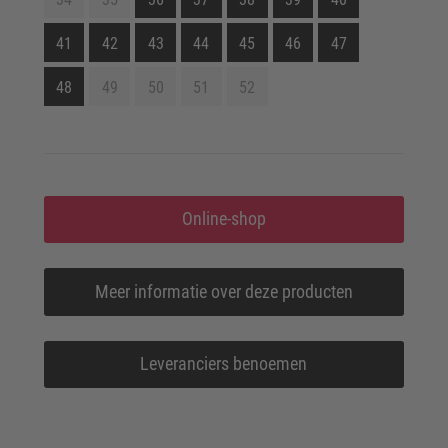
41
42
43
44
45
46
47
48
49
50
51
52
Online-shop
Meer informatie over deze producten
Leveranciers benoemen