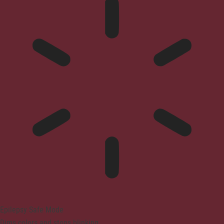
Epilepsy Safe Mode
Dims colors and stops blinking