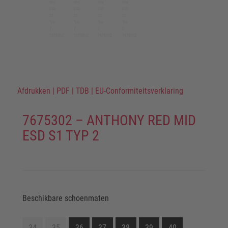
Afdrukken
|
PDF
|
TDB
|
EU-Conformiteitsverklaring
7675302 – ANTHONY RED MID
ESD S1 TYP 2
Beschikbare schoenmaten
34
35
36
37
38
39
40