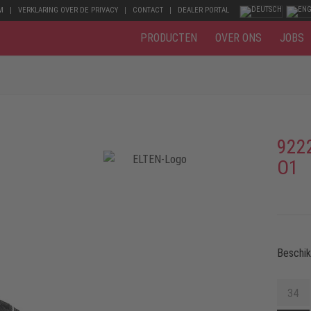
M
VERKLARING OVER DE PRIVACY
CONTACT
DEALER PORTAL
PRODUCTEN
OVER ONS
JOBS
922
O1
Beschi
34