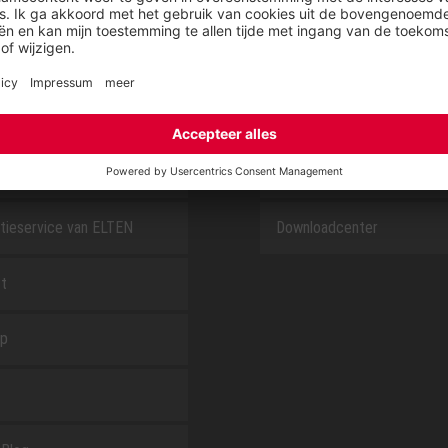
E
OVER ELTEN
CSR-Report
tieservice van ELTEN
Downloadcenter
t
ap