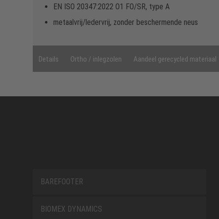
EN ISO 20347:2022 O1 FO/SR, type A
metaalvrij/ledervrij, zonder beschermende neus
Details
Ortho / inlegzolen
Aandeel gerecycled materiaal
BAREFOOTER
BIOMEX DYNAMICS