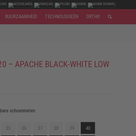
DUURZAAMHEID
TECHNOLOGIEËN
ORTHO
20 – APACHE BLACK-WHITE LOW
kbare schoenmaten
35
36
37
38
39
40