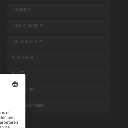
TRAINERS
TRANSFOAMERS
TREKKING LADY
WELLMAXX
WHITE
Accessoires
Beroepsschoenen