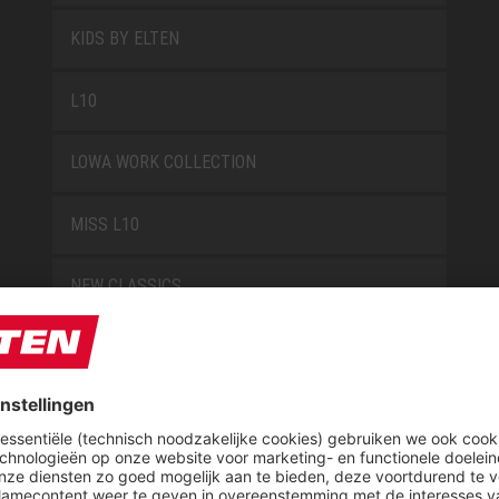
KIDS BY ELTEN
L10
LOWA WORK COLLECTION
MISS L10
NEW CLASSICS
NOVA
RETRO
SAFEGUARD