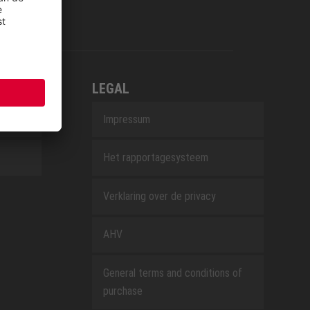
LEGAL
Impressum
Het rapportagesysteem
Verklaring over de privacy
AHV
General terms and conditions of
purchase