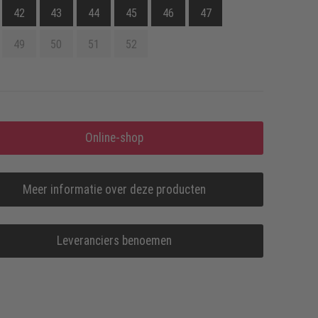
42
43
44
45
46
47
49
50
51
52
Online-shop
Meer informatie over deze producten
Leveranciers benoemen