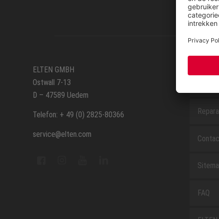
SERVIC
ELTEN GMBH
Ostwall 7-13
Route
D – 47589 Uedem
Repara
Telefon: + 49 (0) 2825-80366
service@elten.com
Contac
Sitem
FAQ