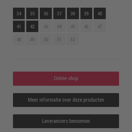
34
35
36
37
38
39
40
41
42
43
44
45
46
47
48
49
50
51
52
Online-shop
Meer informatie over deze producten
Leveranciers benoemen