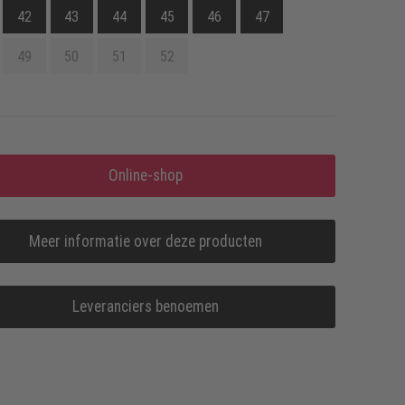
42
43
44
45
46
47
49
50
51
52
Online-shop
Meer informatie over deze producten
Leveranciers benoemen