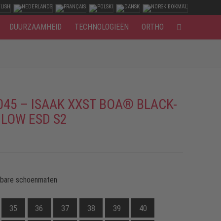
DUURZAAMHEID
TECHNOLOGIEËN
ORTHO
045 – ISAAK XXST BOA® BLACK-
 LOW ESD S2
kbare schoenmaten
35
36
37
38
39
40