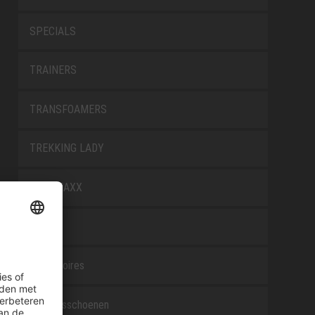
SPECIALS
TRAINERS
TRANSFOAMERS
TREKKING LADY
WELLMAXX
WHITE
Accessoires
Beroepsschoenen