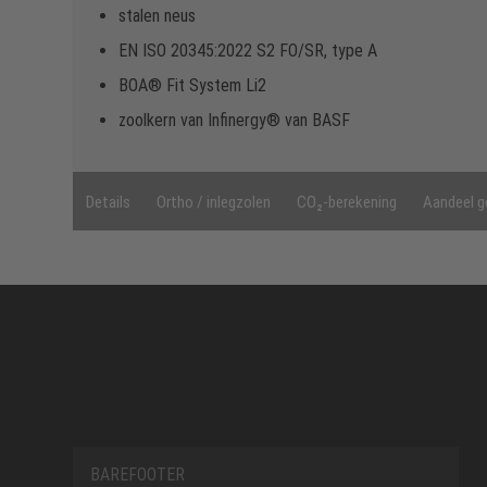
stalen neus
EN ISO 20345:2022 S2 FO/SR, type A
BOA® Fit System Li2
zoolkern van Infinergy® van BASF
Details
Ortho / inlegzolen
CO₂-berekening
Aandeel g
BAREFOOTER