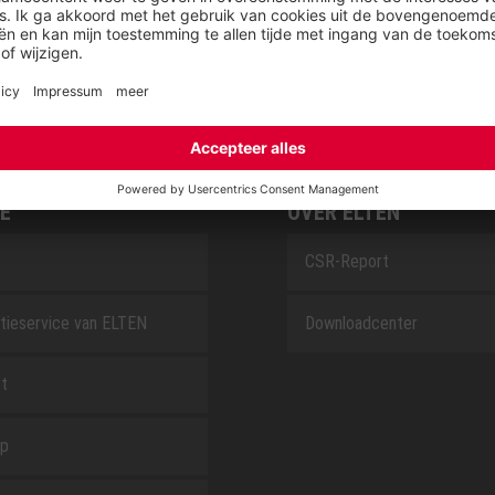
SAFEGUARD
E
OVER ELTEN
CSR-Report
tieservice van ELTEN
Downloadcenter
t
ap