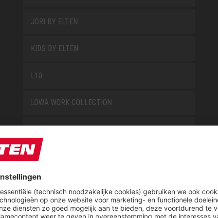
JORI BY ELTEN
KIDS BY ELTEN
L10
LOWA WORK COLLECTION
MISS L10
NEW CLASSICS
NOVA
RETRO