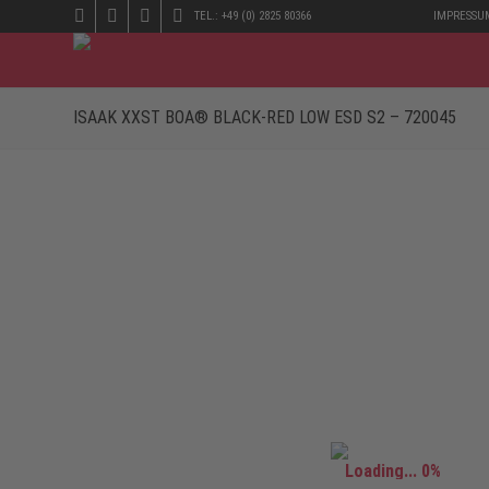
TEL.: +49 (0) 2825 80366
IMPRESSU
ISAAK XXST BOA® BLACK-RED LOW ESD S2 – 720045
Loading... 0%