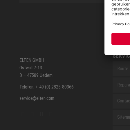
SERVIC
ELTEN GMBH
Ostwall 7-13
Route
D – 47589 Uedem
Repara
Telefon: + 49 (0) 2825-80366
service@elten.com
Contac
Sitem