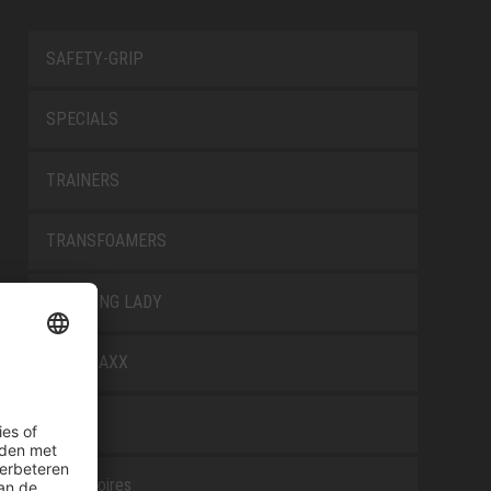
SAFETY-GRIP
SPECIALS
TRAINERS
TRANSFOAMERS
TREKKING LADY
WELLMAXX
WHITE
Accessoires