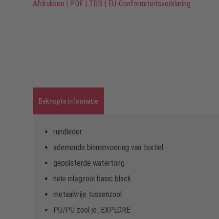
Afdrukken
|
PDF
|
TDB
|
EU-Conformiteitsverklaring
Beknopte informatie
rundleder
ademende binnenvoering van textiel
gepolsterde watertong
hele inlegzool basic black
metaalvrije tussenzool
PU/PU zool jo_EXPLORE