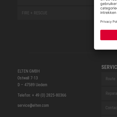
FIRE + RESCUE
SERVIC
ELTEN GMBH
Ostwall 7-13
Route
D – 47589 Uedem
Repara
Telefon: + 49 (0) 2825-80366
service@elten.com
Contac