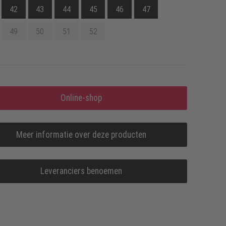
42
43
44
45
46
47
49
50
51
52
Online-shop
Meer informatie over deze producten
Leveranciers benoemen