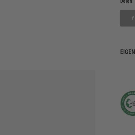
Delen
EIGE