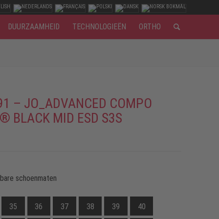
DUURZAAMHEID
TECHNOLOGIEËN
ORTHO
91 – JO_ADVANCED COMPO
® BLACK MID ESD S3S
kbare schoenmaten
35
36
37
38
39
40