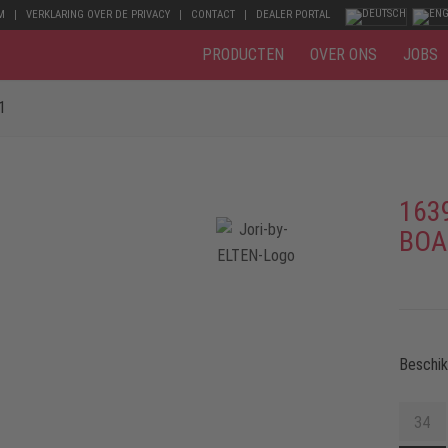
M
VERKLARING OVER DE PRIVACY
CONTACT
DEALER PORTAL
PRODUCTEN
OVER ONS
JOBS
1
163
BOA
Beschi
34