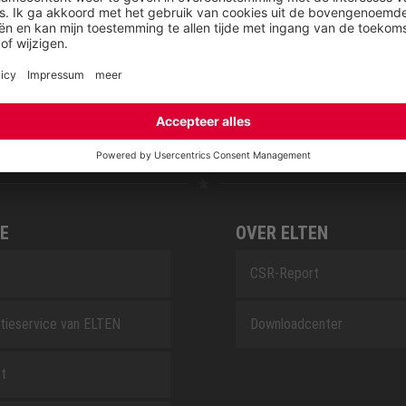
RETRO
SAFEGUARD
E
OVER ELTEN
CSR-Report
tieservice van ELTEN
Downloadcenter
t