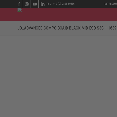
TEL.: +49 (0) 2825 80366
IMPRESSU
JO_ADVANCED COMPO BOA® BLACK MID ESD S3S – 1639