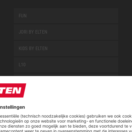
FUN
JORI BY ELTEN
KIDS BY ELTEN
L10
LOWA WORK COLLECTION
MISS L10
NEW CLASSICS
NOVA