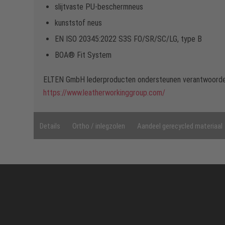
slijtvaste PU-beschermneus
kunststof neus
EN ISO 20345:2022 S3S FO/SR/SC/LG, type B
BOA® Fit System
ELTEN GmbH lederproducten ondersteunen verantwoorde 
https://www.leatherworkinggroup.com/
Details
Ortho / inlegzolen
Aandeel gerecycled materiaal