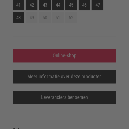
41
42
43
44
45
46
47
48
49
50
51
52
Online-shop
Meer informatie over deze producten
Leveranciers benoemen