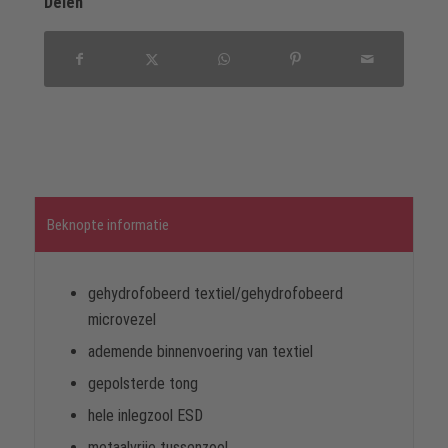
Delen
Beknopte informatie
gehydrofobeerd textiel/gehydrofobeerd
microvezel
ademende binnenvoering van textiel
gepolsterde tong
hele inlegzool ESD
metaalvrije tussenzool