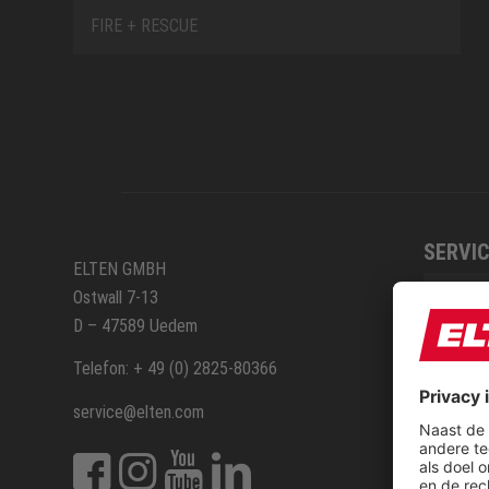
FIRE + RESCUE
SERVIC
ELTEN GMBH
Ostwall 7-13
Route
D – 47589 Uedem
Repara
Telefon: + 49 (0) 2825-80366
service@elten.com
Contac
Sitem