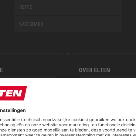
RETRO
SAFEGUARD
E
OVER ELTEN
CSR-Report
tieservice van ELTEN
Downloadcenter
t
ap