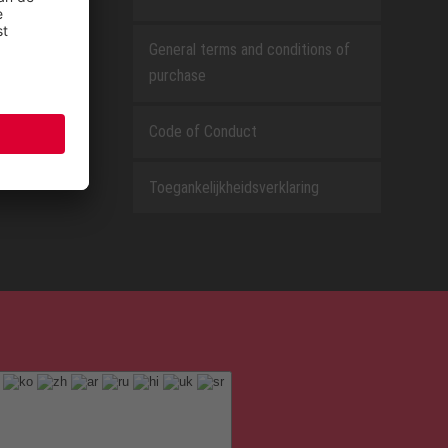
General terms and conditions of
purchase
Code of Conduct
Toegankelijkheidsverklaring