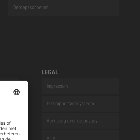
Beroepsschoenen
LEGAL
Impressum
Het rapportagesysteem
Verklaring over de privacy
AHV