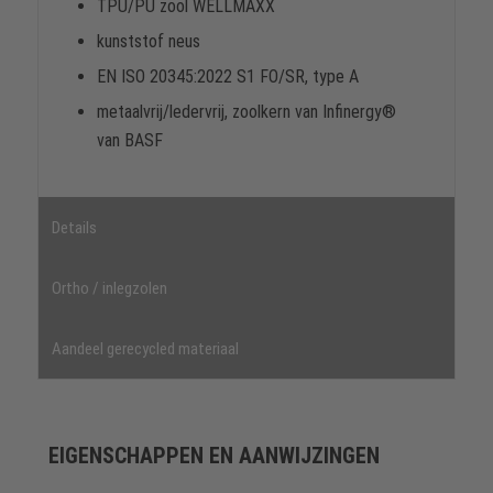
TPU/PU zool WELLMAXX
kunststof neus
EN ISO 20345:2022 S1 FO/SR, type A
metaalvrij/ledervrij, zoolkern van Infinergy®
van BASF
Details
Ortho / inlegzolen
Aandeel gerecycled materiaal
EIGENSCHAPPEN EN AANWIJZINGEN