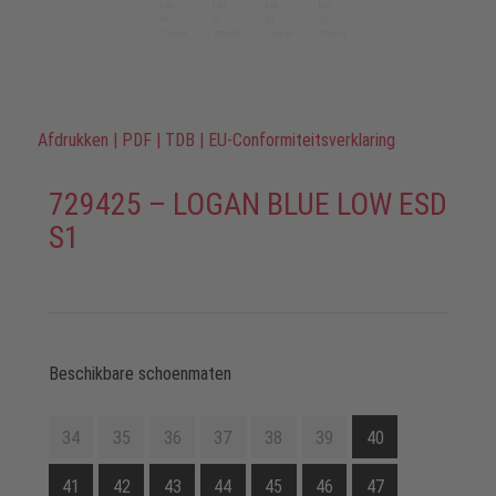
Afdrukken
|
PDF
|
TDB
|
EU-Conformiteitsverklaring
729425 – LOGAN BLUE LOW ESD
S1
Beschikbare schoenmaten
34
35
36
37
38
39
40
41
42
43
44
45
46
47