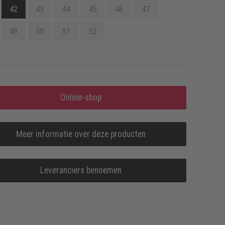
42
43
44
45
46
47
49
50
51
52
Online-shop
Meer informatie over deze producten
Leveranciers benoemen