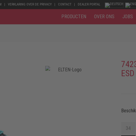
M
VERKLARING OVER DE PRIVACY
CONTACT
DEALER PORTAL
PRODUCTEN
OVER ONS
JOBS
742
ESD
Beschi
34