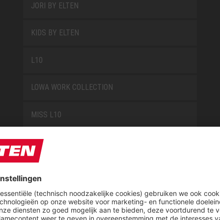
JORI BY ELTEN
KIDS BY ELTEN
L10
LOWA WORK COLLECTION
MISS L10
NEW CLASSICS
NOVA
RETRO