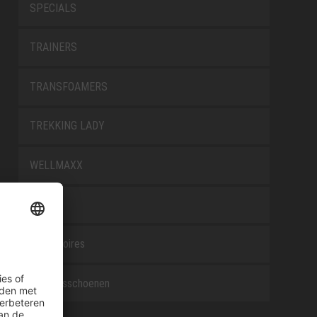
SPECIALS
TRAINERS
TRANSFOAMERS
TREKKING LADY
WELLMAXX
WHITE
Accessoires
Beroepsschoenen