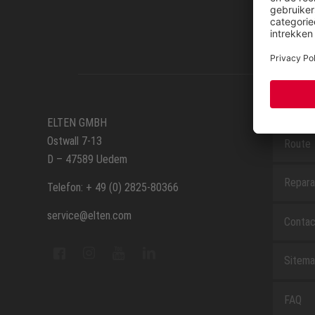
SERVIC
ELTEN GMBH
Ostwall 7-13
Route
D – 47589 Uedem
Repara
Telefon: + 49 (0) 2825-80366
service@elten.com
Contac
Sitem
FAQ