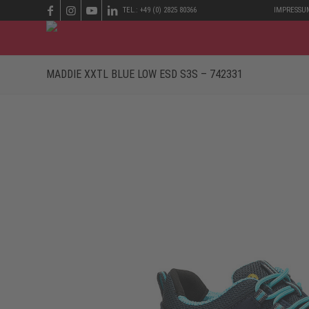
TEL.: +49 (0) 2825 80366
IMPRESSU
MADDIE XXTL BLUE LOW ESD S3S – 742331