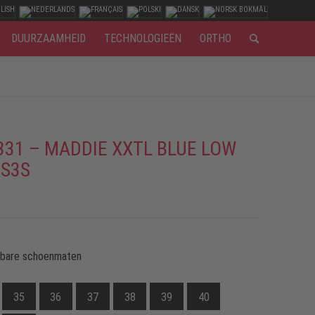
DUURZAAMHEID
TECHNOLOGIEËN
ORTHO
331 – MADDIE XXTL BLUE LOW
 S3S
kbare schoenmaten
35
36
37
38
39
40