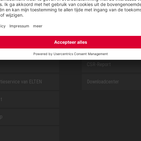
SAFEGUARD
E
OVER ELTEN
CSR-Report
tieservice van ELTEN
Downloadcenter
t
ap