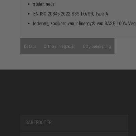
stalen neus
EN ISO 20345:2022 S3S FO/SR, type A
ledervrij, zoolkern van Infinergy® van BASF, 100% Ve
Details
Ortho / inlegzolen
CO₂-berekening
BAREFOOTER