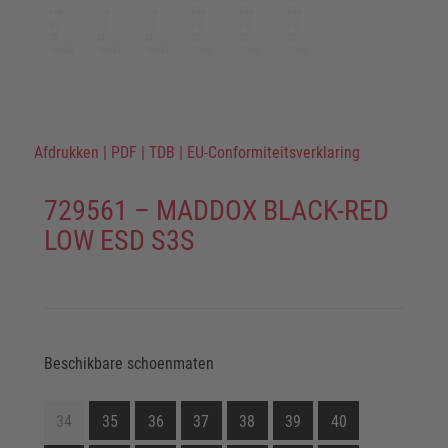
Afdrukken
|
PDF
|
TDB
|
EU-Conformiteitsverklaring
729561 – MADDOX BLACK-RED
LOW ESD S3S
Beschikbare schoenmaten
34
35
36
37
38
39
40