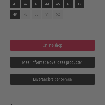
41
42
43
44
45
46
47
48
49
50
51
52
Online-shop
Meer informatie over deze producten
Leveranciers benoemen