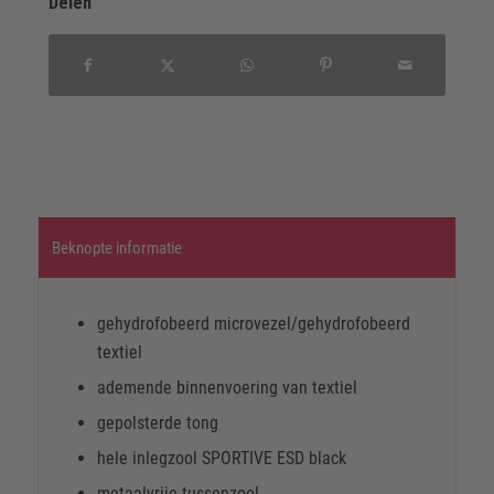
Delen
Beknopte informatie
gehydrofobeerd microvezel/gehydrofobeerd
textiel
ademende binnenvoering van textiel
gepolsterde tong
hele inlegzool SPORTIVE ESD black
metaalvrije tussenzool