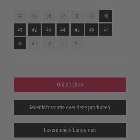
34
35
36
37
38
39
40
41
42
43
44
45
46
47
48
49
50
51
52
Online-shop
Meer informatie over deze producten
Leveranciers benoemen