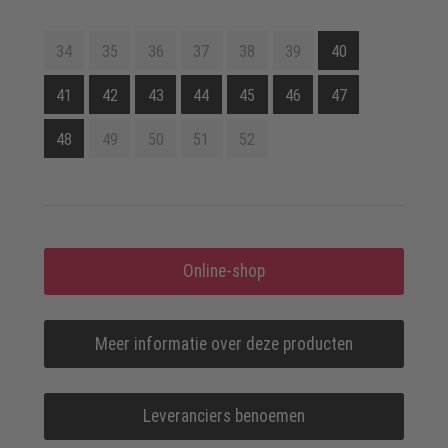
34
35
36
37
38
39
40
41
42
43
44
45
46
47
48
49
50
51
52
Online-shop
Meer informatie over deze producten
Leveranciers benoemen