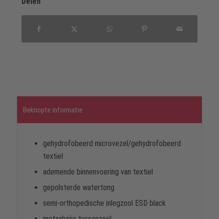
Delen
Beknopte informatie
gehydrofobeerd microvezel/gehydrofobeerd
textiel
ademende binnenvoering van textiel
gepolsterde watertong
semi-orthopedische inlegzool ESD black
metaalvrije tussenzool