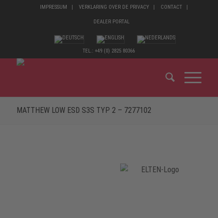
IMPRESSUM
VERKLARING OVER DE PRIVACY
CONTACT
DEALER PORTAL
TEL.: +49 (0) 2825 80366
MATTHEW LOW ESD S3S TYP 2 – 7277102