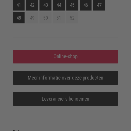
41
42
43
44
45
46
47
48
49
50
51
52
Online-shop
Meer informatie over deze producten
Leveranciers benoemen