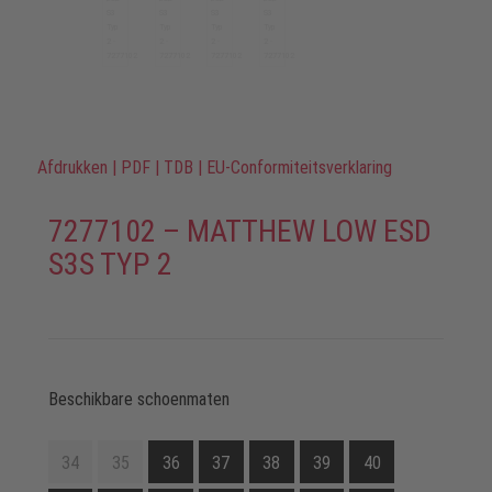
Afdrukken
|
PDF
|
TDB
|
EU-Conformiteitsverklaring
7277102 – MATTHEW LOW ESD
S3S TYP 2
Beschikbare schoenmaten
34
35
36
37
38
39
40