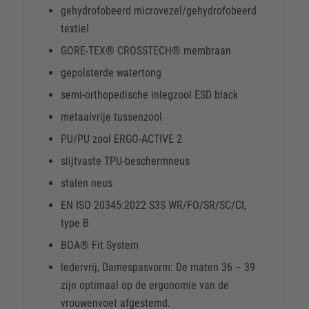
gehydrofobeerd microvezel/gehydrofobeerd
textiel
GORE-TEX® CROSSTECH® membraan
gepolsterde watertong
semi-orthopedische inlegzool ESD black
metaalvrije tussenzool
PU/PU zool ERGO-ACTIVE 2
slijtvaste TPU-beschermneus
stalen neus
EN ISO 20345:2022 S3S WR/FO/SR/SC/CI,
type B
BOA® Fit System
ledervrij, Damespasvorm: De maten 36 – 39
zijn optimaal op de ergonomie van de
vrouwenvoet afgestemd.