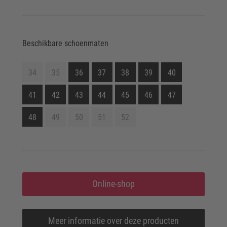
Beschikbare schoenmaten
34
35
36
37
38
39
40
41
42
43
44
45
46
47
48
49
50
51
52
Online-shop
Meer informatie over deze producten