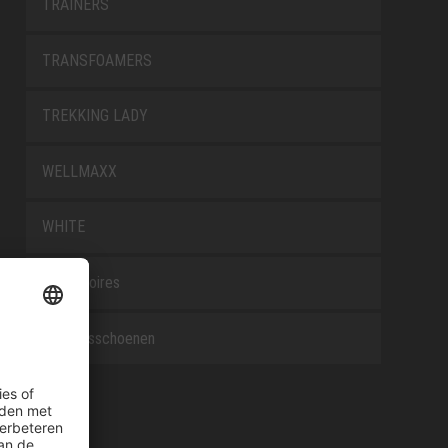
TRAINERS
TRANSFOAMERS
TREKKING LADY
WELLMAXX
WHITE
Accessoires
Beroepsschoenen