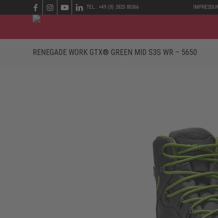
TEL.: +49 (0) 2825 80366
IMPRESSU
RENEGADE WORK GTX® GREEN MID S3S WR – 5650