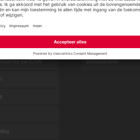
E
OVER ELTEN
CSR-Report
tieservice van ELTEN
Downloadcenter
t
ap
Blog