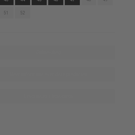
51
52
Online-shop
Meer informatie over deze producten
Leveranciers benoemen