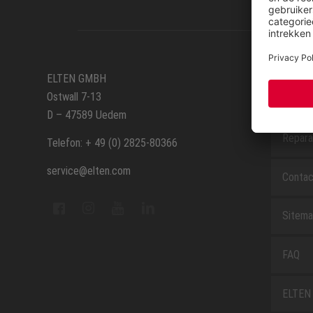
SERVIC
ELTEN GMBH
Ostwall 7-13
Route
D – 47589 Uedem
Repara
Telefon: + 49 (0) 2825-80366
service@elten.com
Contac
Sitem
FAQ
ELTEN 