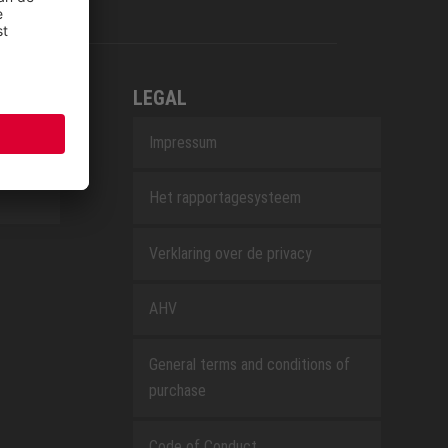
LEGAL
Impressum
Het rapportagesysteem
Verklaring over de privacy
AHV
General terms and conditions of
purchase
Code of Conduct