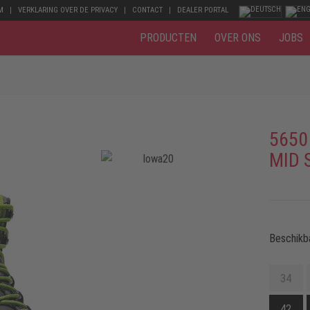
M
VERKLARING OVER DE PRIVACY
CONTACT
DEALER PORTAL
PRODUCTEN
OVER ONS
JOBS
5650
MID 
Beschikb
34
42