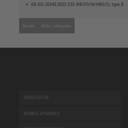
EN ISO 20345:2022 S3S WR/FO/HI/HRO/CI, type B
Details
Ortho / inlegzolen
BAREFOOTER
BIOMEX DYNAMICS