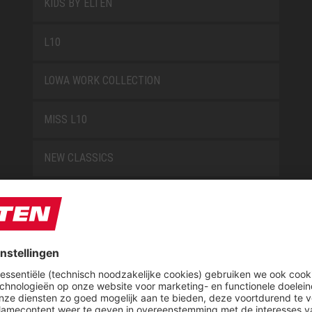
KIDS BY ELTEN
L10
LOWA WORK COLLECTION
MISS L10
NEW CLASSICS
NOVA
RETRO
SAFEGUARD