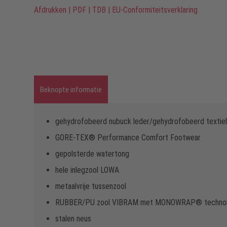
Afdrukken
|
PDF
|
TDB
|
EU-Conformiteitsverklaring
Beknopte informatie
gehydrofobeerd nubuck leder/gehydrofobeerd textiel
GORE-TEX® Performance Comfort Footwear
gepolsterde watertong
hele inlegzool LOWA
metaalvrije tussenzool
RUBBER/PU zool VIBRAM met MONOWRAP® technol
stalen neus