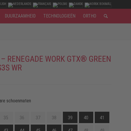
DUURZAAMHEID
TECHNOLOGIEËN
ORTHO
 – RENEGADE WORK GTX® GREEN
S3S WR
are schoenmaten
35
36
37
38
39
40
41
43
44
45
46
47
48
49