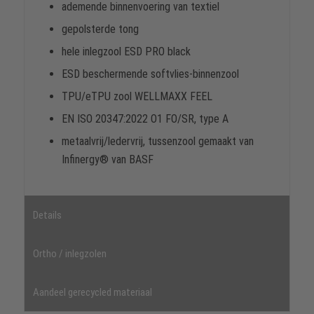
ademende binnenvoering van textiel
gepolsterde tong
hele inlegzool ESD PRO black
ESD beschermende softvlies-binnenzool
TPU/eTPU zool WELLMAXX FEEL
EN ISO 20347:2022 O1 FO/SR, type A
metaalvrij/ledervrij, tussenzool gemaakt van
Infinergy® van BASF
Details
Ortho / inlegzolen
Aandeel gerecycled materiaal