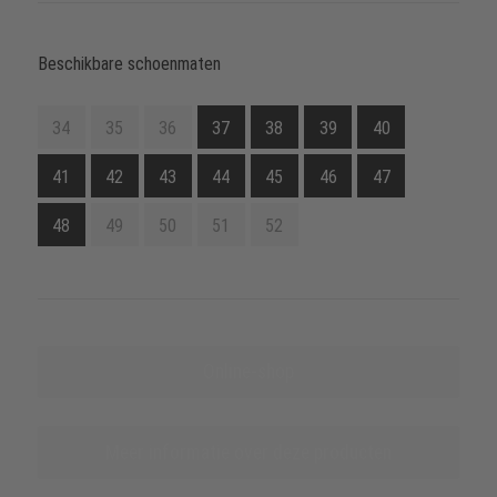
Beschikbare schoenmaten
34
35
36
37
38
39
40
41
42
43
44
45
46
47
48
49
50
51
52
Online-shop
Meer informatie over deze producten