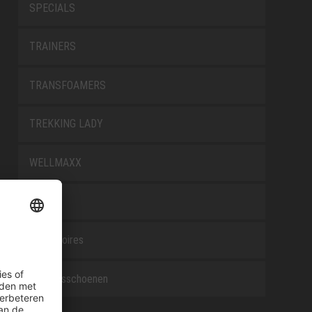
SPECIALS
TRAINERS
TRANSFOAMERS
TREKKING LADY
WELLMAXX
WHITE
Accessoires
Beroepsschoenen