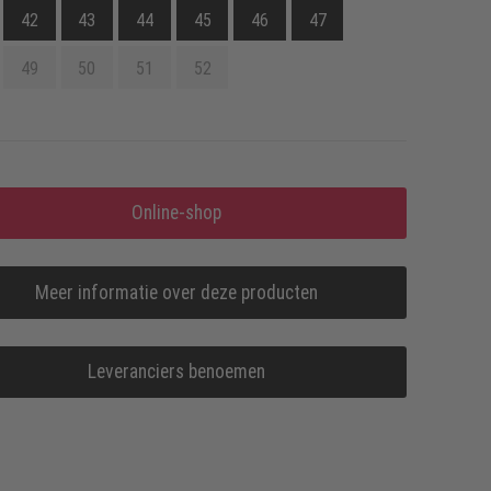
42
43
44
45
46
47
49
50
51
52
Online-shop
Meer informatie over deze producten
Leveranciers benoemen