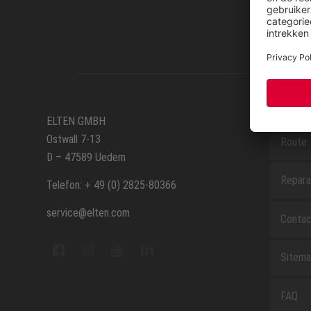
SERVIC
ELTEN GMBH
Ostwall 7-13
Route
D – 47589 Uedem
Repara
Telefon: + 49 (0) 2825-80366
service@elten.com
Contac
Sitem
FAQ