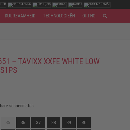
DUURZAAMHEID
TECHNOLOGIEËN
ORTHO
651 – TAVIXX XXFE WHITE LOW
 S1PS
kbare schoenmaten
35
36
37
38
39
40