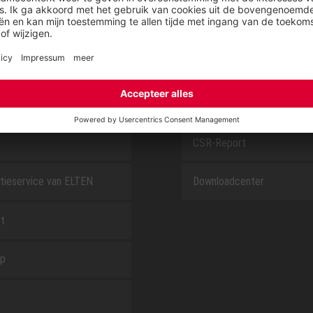
SAFEGUARD
E
OVER ELTEN
CSR-Report
tieservice van ELTEN
Downloadcenter
t
ap