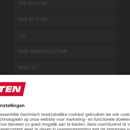
JORI BY ELTEN
KIDS BY ELTEN
L10
LOWA WORK COLLECTION
MISS L10
NEW CLASSICS
NOVA
RETRO