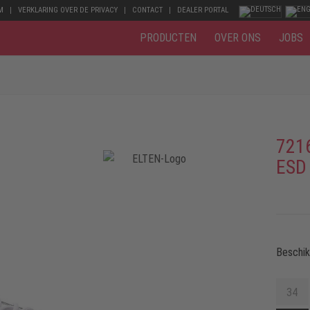
M
VERKLARING OVER DE PRIVACY
CONTACT
DEALER PORTAL
PRODUCTEN
OVER ONS
JOBS
721
ESD
Beschi
34