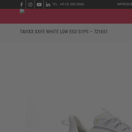
TEL.: +49 (0) 2825 80366
IMPRESSU
TAVIXX XXFE WHITE LOW ESD S1PS – 721651