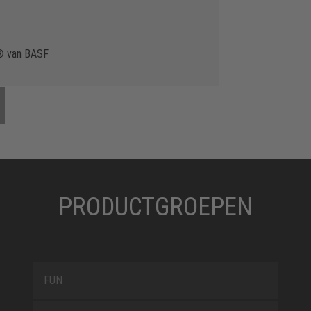
y® van BASF
PRODUCTGROEPEN
FUN