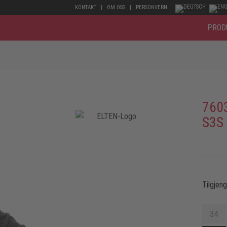
KONTAKT
OM OSS
PERSONVERN
PROD
760
S3S
Tilgjen
34