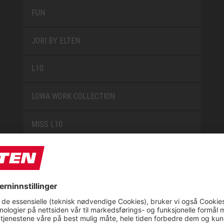
FUN
JORI BY ELTEN
L10
LOWA WORK COLLECTION
MISS L10
NEW CLASSICS
NOVA
RETRO