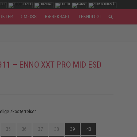
UKTER
OM OSS
BÆREKRAFT
TEKNOLOGI
311 – ENNO XXT PRO MID ESD
gelige skostørrelser
35
36
37
38
39
40