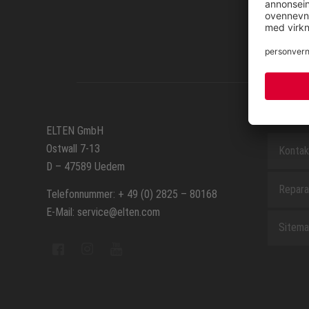
SERVIC
ELTEN GmbH
Ostwall 7-13
Kontak
D – 47589 Uedem
Repara
Telefonnummer: + 49 (0) 2825 – 80168
E-Mail: service@elten.com
Sitem