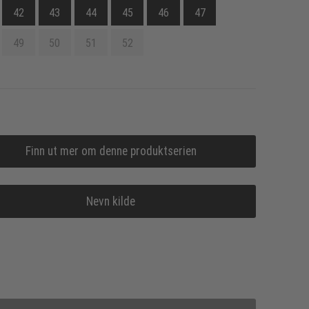
42
43
44
45
46
47
49
50
51
52
Finn ut mer om denne produktserien
Nevn kilde