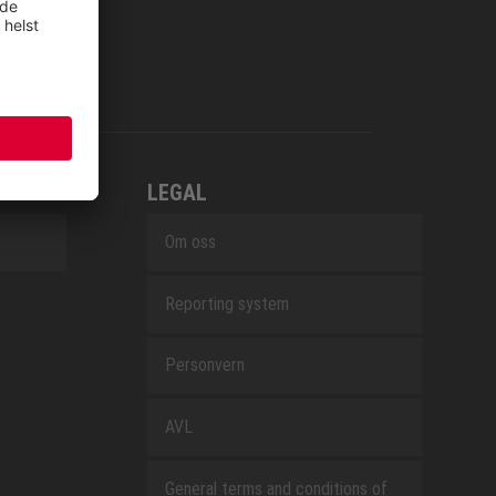
LEGAL
Om oss
Reporting system
Personvern
AVL
General terms and conditions of