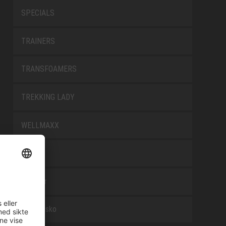
SPECIALS
TRAINERS
TRANSFOAMERS
TREKKING LADY
WELLMAXX
WHITE
Tilbehør
Arbeidssko