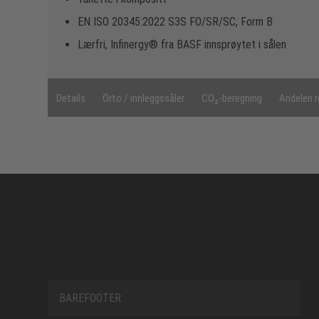
EN ISO 20345:2022 S3S FO/SR/SC, Form B
Lærfri, Infinergy® fra BASF innsprøytet i sålen
Details
Orto / innleggssåler
CO₂-beregning
Andelen r
BAREFOOTER