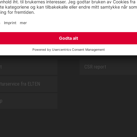
SAFEGUARD
E
OM OSS
t
CSR report
turservice fra ELTEN
ap