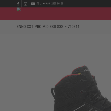
TEL.: +49 (0) 2825 80168
ENNO XXT PRO MID ESD S3S – 760311