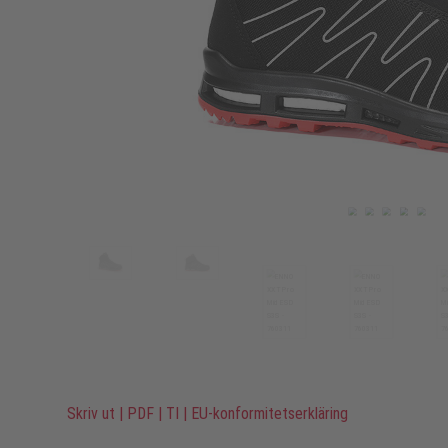
Skriv ut
|
PDF
|
TI
|
EU-konformitetserkläring