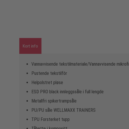
Kort info
Vannavvisende tekstilmateriale/Vannavvisende mikrof
Pustende tekstilfôr
Helpolstret pløse
ESD PRO black innleggssåle i full lengde
Metallfri spikertrampsåle
PU/PU såle WELLMAXX TRAINERS
TPU Forsterket tupp
Tåhette i kompositt