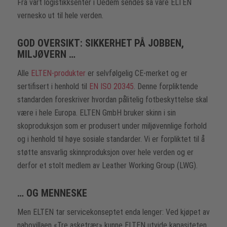
Fra vårt logistikksenter i Uedem sendes så våre ELTEN
vernesko ut til hele verden.
GOD OVERSIKT: SIKKERHET PÅ JOBBEN,
MILJØVERN …
Alle
ELTEN-produkter
er selvfølgelig CE-merket og er
sertifisert i henhold til
EN ISO 20345
. Denne forpliktende
standarden foreskriver hvordan pålitelig fotbeskyttelse skal
være i hele Europa. ELTEN GmbH bruker skinn i sin
skoproduksjon som er produsert under miljøvennlige forhold
og i henhold til høye sosiale standarder. Vi er forpliktet til å
støtte ansvarlig skinnproduksjon over hele verden og er
derfor et stolt medlem av Leather Working Group (LWG).
… OG MENNESKE
Men ELTEN tar servicekonseptet enda lenger: Ved kjøpet av
nabovillaen «Tre asketrær» kunne ELTEN utvide kapasiteten