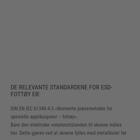
ESD-sko bør brukes når det er behov for å lade ut
elektrostatiske ladninger på en kontrollert måte gjennom
skoen. ESD-testede vernesko- og arbeidssko beskytter ikke
bare mennesker, men også elektrostatiske følsomme
komponenter og enheter.
DE RELEVANTE STANDARDENE FOR ESD-
FOTTØY ER:
DIN EN IEC 61340-4-3 «Normerte prøvemetoder for
spesielle applikasjoner – fottøy».
Bare den elektriske volummotstanden til skoene måles
her. Dette gjøres ved at skoene fylles med metallkuler før