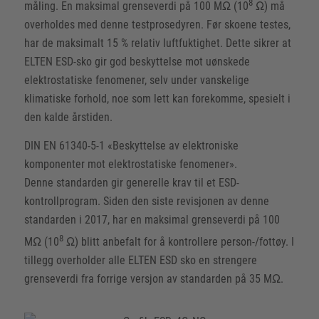
8
måling. En maksimal grenseverdi på 100 MΩ (10
Ω) må
overholdes med denne testprosedyren. Før skoene testes,
har de maksimalt 15 % relativ luftfuktighet. Dette sikrer at
ELTEN ESD-sko gir god beskyttelse mot uønskede
elektrostatiske fenomener, selv under vanskelige
klimatiske forhold, noe som lett kan forekomme, spesielt i
den kalde årstiden.
DIN EN 61340-5-1 «Beskyttelse av elektroniske
komponenter mot elektrostatiske fenomener».
Denne standarden gir generelle krav til et ESD-
kontrollprogram. Siden den siste revisjonen av denne
standarden i 2017, har en maksimal grenseverdi på 100
8
MΩ (10
Ω) blitt anbefalt for å kontrollere person-/fottøy. I
tillegg overholder alle ELTEN ESD sko en strengere
grenseverdi fra forrige versjon av standarden på 35 MΩ.