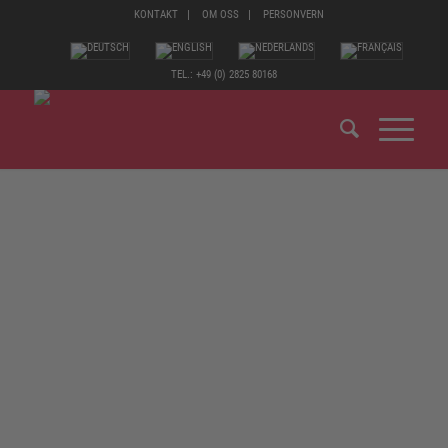
KONTAKT
OM OSS
PERSONVERN
TEL.: +49 (0) 2825 80168
Fotbeskyttelse fra ELTEN: Det betyr sikkerhet i samsvar
med europeiske standarder – og verneutstyr, hvis
komponenter samsvarer nøyaktig med farepotensialet på
arbeidsplassen. Det betyr selvfølgelig toppmoderne og
sertifiserte produkter i beskyttelsesklassene S1, S2 og S3.
Men god fotbeskyttelse må også oppfylle andre kriterier.