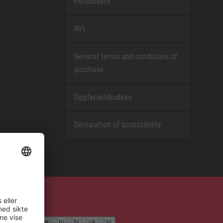
Personvern
AVL
General terms and conditions of
purchase
Oppførselskodeks
Declaration of accessibility