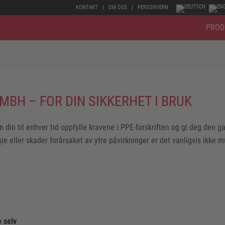
KONTAKT
OM OSS
PERSONVERN
PROD
MBH – FOR DIN SIKKERHET I BRUK
en din til enhver tid oppfylle kravene i PPE-forskriften og gi deg den 
 eller skader forårsaket av ytre påvirkninger er det vanligvis ikke muli
 selv