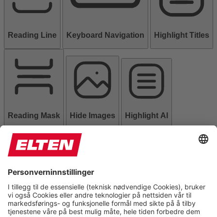
Reading Line
Keyboard Navigation
Highlight Titles
Reading Mask
Hide Images
Highlight Al
Read Page
Mute Sounds
Stop Animations