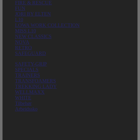
FIRE & RESCUE
FUN
JORI BY ELTEN
L10
LOWA WORK COLLECTION
MISS L10
NEW CLASSICS
NOVA
RETRO
SAFEGUARD
SAFETY-GRIP
SPECIALS
TRAINERS
TRANSFOAMERS
TREKKING LADY
WELLMAXX
WHITE
Tilbehør
Arbeidssko
ELTEN GmbH
Ostwall 7-13
D – 47589 Uedem