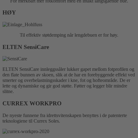
For merkbart mer fotkomfort med en intakt langsgående bue.
HØY
Til effektiv støtdemping når lengdebuen er for høy.
ELTEN SensiCare
ELTEN SensiCare innleggssåler lukker gapet mellom fotprofilen og
den flate bunnen av skoen, slik at de har en forebyggende effekt ved
smerter og overbelastningsskader i kne, fot og hofteområde. De er
lette og dynamiske og gir god støtte. Føtter og legger blir mindre
slitne.
CURREX WORKPRO
De nyeste funnene fra idrettsvitenskapen benyttes i de patenterte
teknologiene til Currex Soles.