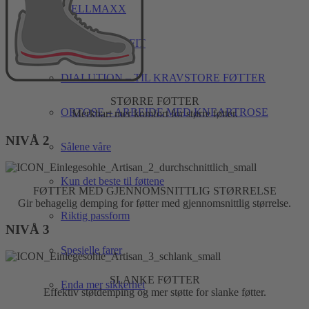
WELLMAXX
WELLMAXX FIT
DIALUTION – TIL KRAVSTORE FØTTER
STØRRE FØTTER
ORTOSE – ARBEIDE MED KNEARTROSE
Merkbart mer komfort for større føtter.
NIVÅ 2
Sålene våre
Kun det beste til føttene
FØTTER MED GJENNOMSNITTLIG STØRRELSE
Gir behagelig demping for føtter med gjennomsnittlig størrelse.
Riktig passform
NIVÅ 3
Spesielle farer
SLANKE FØTTER
Enda mer sikkerhet
Effektiv støtdemping og mer støtte for slanke føtter.