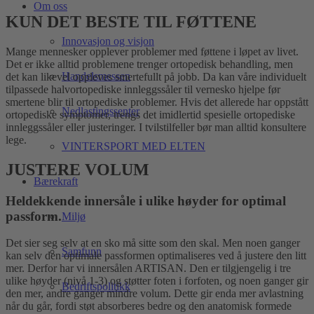
Om oss
KUN DET BESTE TIL FØTTENE
Innovasjon og visjon
Mange mennesker opplever problemer med føttene i løpet av livet.
Det er ikke alltid problemene trenger ortopedisk behandling, men
Handelsmessen
det kan likevel oppleves smertefullt på jobb. Da kan våre individuelt
tilpassede halvortopediske innleggssåler til vernesko hjelpe før
smertene blir til ortopediske problemer. Hvis det allerede har oppstått
Nedlastingssenter
ortopediske symptomer, trengs det imidlertid spesielle ortopediske
innleggssåler eller justeringer. I tvilstilfeller bør man alltid konsultere
lege.
VINTERSPORT MED ELTEN
JUSTERE VOLUM
Bærekraft
Heldekkende innersåle i ulike høyder for optimal
passform.
Miljø
Det sier seg selv at en sko må sitte som den skal. Men noen ganger
Samfunn
kan selv den optimale passformen optimaliseres ved å justere den litt
mer. Derfor har vi innersålen ARTISAN. Den er tilgjengelig i tre
ulike høyder (nivå 1-3) og støtter foten i forfoten, og noen ganger gir
Bedriftspolitikk
den mer, andre ganger mindre volum. Dette gir enda mer avlastning
når du går, fordi støt absorberes bedre og den anatomisk formede