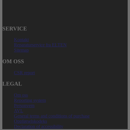
Telefonnummer: + 49 (0) 2825 – 80168
E-Mail: service@elten.com
SERVICE
Kontakt
Reparaturservice fra ELTEN
Sitemap
OM OSS
CSR report
LEGAL
Om oss
Reporting system
Personvern
AVL
General terms and conditions of purchase
Oppførselskodeks
Declaration of accessibility