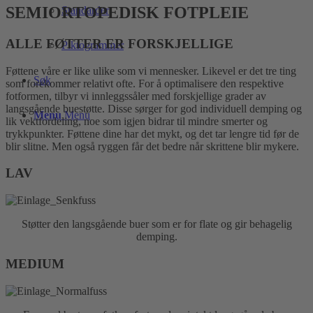
SEMIORTOPEDISK FOTPLEIE
Standarder
ALLE FØTTER ER FORSKJELLIGE
Piktogrammer
Føttene våre er like ulike som vi mennesker. Likevel er det tre ting
Søk
som forekommer relativt ofte. For å optimalisere den respektive
fotformen, tilbyr vi innleggssåler med forskjellige grader av
langsgående buestøtte. Disse sørger for god individuell demping og
Menu
Menu
lik vektfordeling, noe som igjen bidrar til mindre smerter og
trykkpunkter. Føttene dine har det mykt, og det tar lengre tid før de
blir slitne. Men også ryggen får det bedre når skrittene blir mykere.
LAV
Støtter den langsgående buer som er for flate og gir behagelig
demping.
MEDIUM