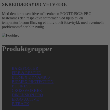
SKREDDERSYDD VELVÆRE
Med den termosensitive måleenheten FOOTDISC® PRO
bestemmes den respektive fotformen ved hjelp av en
temperaturfølsom film, og et individuelt fotavtrykk med eventuelle
problemområder blir synlig.
Produktgrupper
BAREFOOTER
FIRE & RESCUE
BIOMEX DYNAMICS
BIOMEX PROTECTION
BUSINESS
CROSSWORKER
DIMENSION PRO
ERGO-ACTIVE
E-TRACK