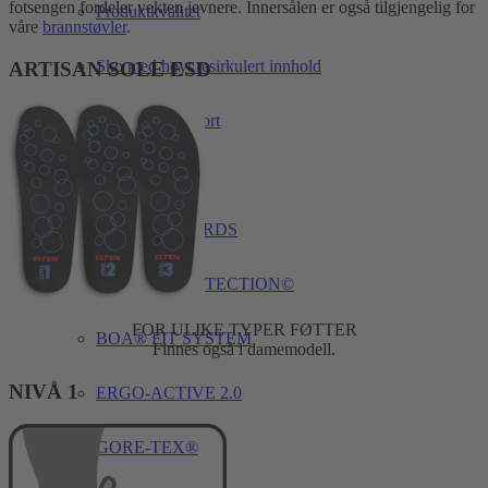
fotsengen fordeler vekten jevnere. Innersålen er også tilgjengelig for
Produktkvalitet
våre
brannstøvler
.
Sko med høyt resirkulert innhold
ARTISAN SOLE ESD
Bærekraftsrapport
Teknologi
BETTERGUARDS
BIOMEX PROTECTION©
FOR ULIKE TYPER FØTTER
BOA® FIT SYSTEM
Finnes også i damemodell.
NIVÅ 1
ERGO-ACTIVE 2.0
GORE-TEX®