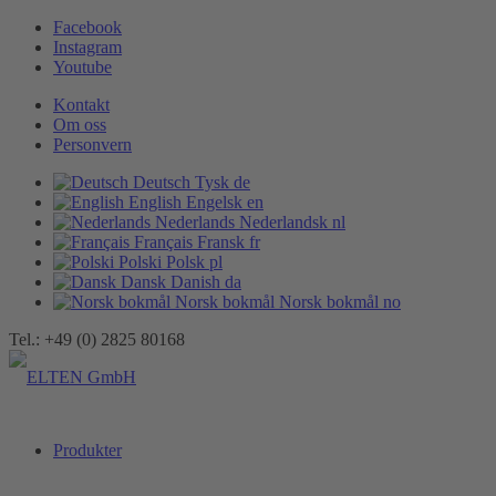
Facebook
Instagram
Youtube
Kontakt
Om oss
Personvern
Deutsch
Tysk
de
English
Engelsk
en
Nederlands
Nederlandsk
nl
Français
Fransk
fr
Polski
Polsk
pl
Dansk
Danish
da
Norsk bokmål
Norsk bokmål
no
Tel.: +49 (0) 2825 80168
Produkter