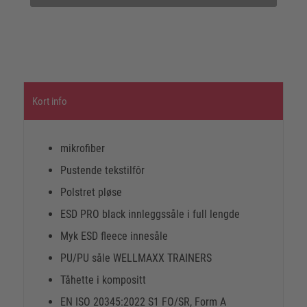
Kort info
mikrofiber
Pustende tekstilfôr
Polstret pløse
ESD PRO black innleggssåle i full lengde
Myk ESD fleece innesåle
PU/PU såle WELLMAXX TRAINERS
Tåhette i kompositt
EN ISO 20345:2022 S1 FO/SR, Form A