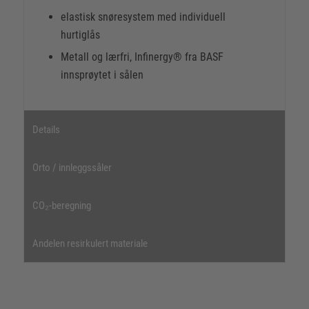
elastisk snøresystem med individuell
hurtiglås
Metall og lærfri, Infinergy® fra BASF
innsprøytet i sålen
Details
Orto / innleggssåler
CO₂-beregning
Andelen resirkulert materiale