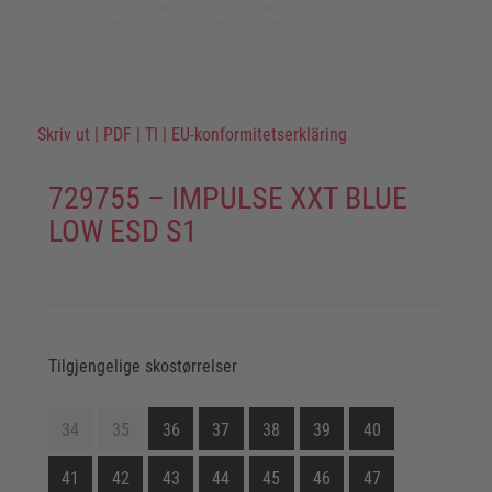
Skriv ut
|
PDF
|
TI
|
EU-konformitetserkläring
729755 – IMPULSE XXT BLUE
LOW ESD S1
Tilgjengelige skostørrelser
34
35
36
37
38
39
40
41
42
43
44
45
46
47