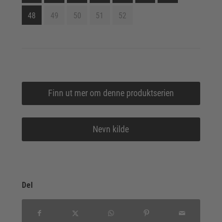
48
49
50
51
52
Finn ut mer om denne produktserien
Nevn kilde
Del