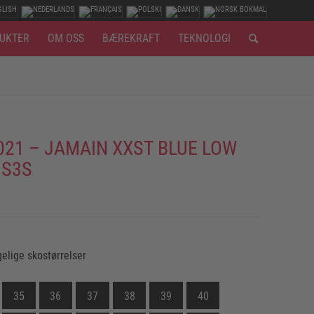
UKTER
OM OSS
BÆREKRAFT
TEKNOLOGI
021 – JAMAIN XXST BLUE LOW
 S3S
gelige skostørrelser
35
36
37
38
39
40