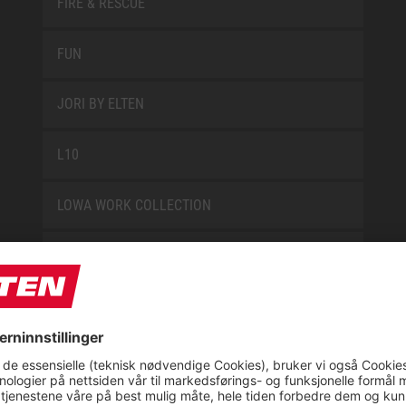
FIRE & RESCUE
FUN
JORI BY ELTEN
L10
LOWA WORK COLLECTION
MISS L10
NEW CLASSICS
NOVA