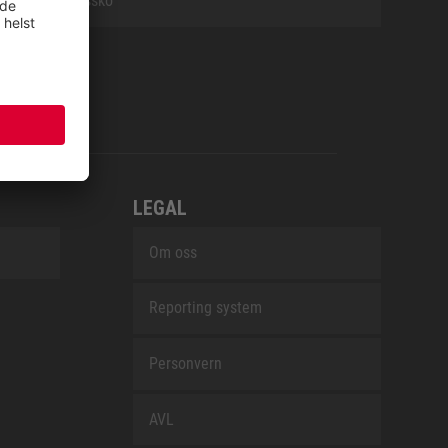
Arbeidssko
LEGAL
Om oss
Reporting system
Personvern
AVL