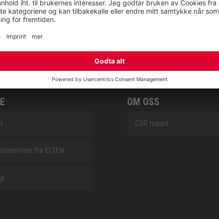
RETRO
SAFEGUARD
E
OM OSS
t
CSR report
turservice fra ELTEN
ap