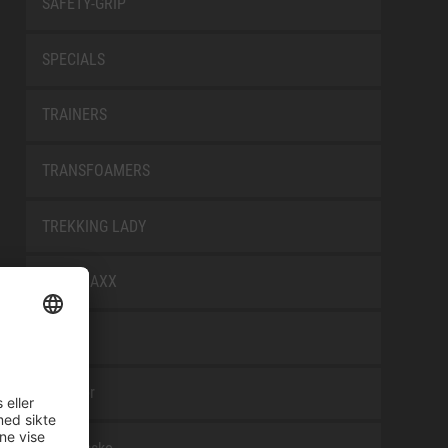
SAFETY-GRIP
SPECIALS
TRAINERS
TRANSFOAMERS
TREKKING LADY
WELLMAXX
WHITE
Tilbehør