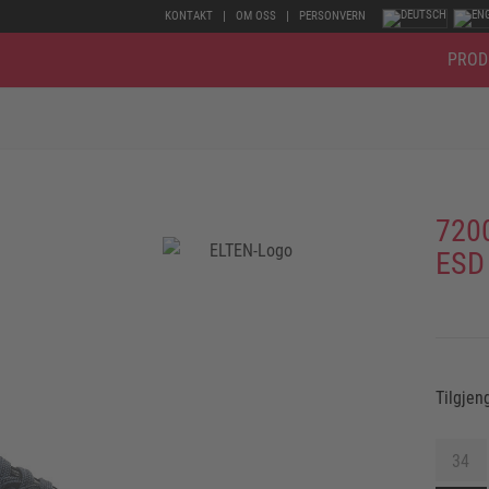
KONTAKT
OM OSS
PERSONVERN
PROD
720
ESD
Tilgjen
34