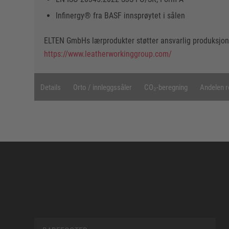
Infinergy® fra BASF innsprøytet i sålen
ELTEN GmbHs lærprodukter støtter ansvarlig produksjon
https://www.leatherworkinggroup.com/
Details
Orto / innleggssåler
CO₂-beregning
Andelen r