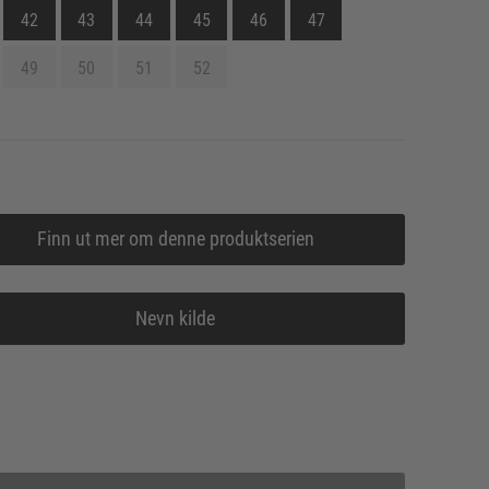
42
43
44
45
46
47
49
50
51
52
Finn ut mer om denne produktserien
Nevn kilde