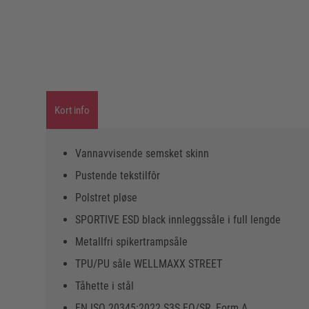
Kort info
Vannavvisende semsket skinn
Pustende tekstilfôr
Polstret pløse
SPORTIVE ESD black innleggssåle i full lengde
Metallfri spikertrampsåle
TPU/PU såle WELLMAXX STREET
Tåhette i stål
EN ISO 20345:2022 S3S FO/SR, Form A