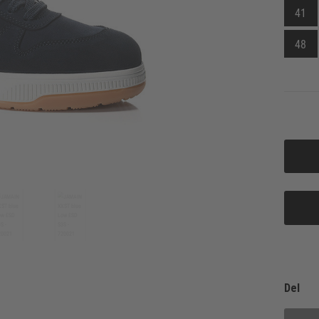
41
48
Del