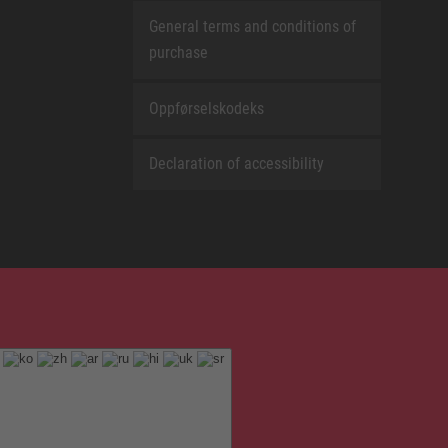
General terms and conditions of
purchase
Oppførselskodeks
Declaration of accessibility