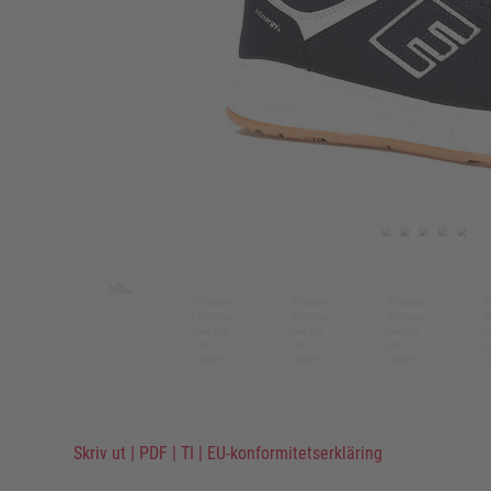
Skriv ut
|
PDF
|
TI
|
EU-konformitetserkläring