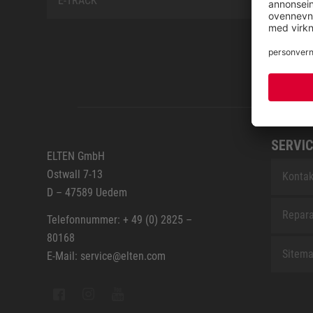
E-TRACK
SERVIC
ELTEN GmbH
Ostwall 7-13
Kontak
D – 47589 Uedem
Repara
Telefonnummer: + 49 (0) 2825 –
80168
Sitem
E-Mail: service@elten.com