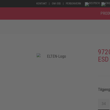
KONTAKT
OM OSS
PERSONVERN
PROD
972
ESD
Tilgjen
34