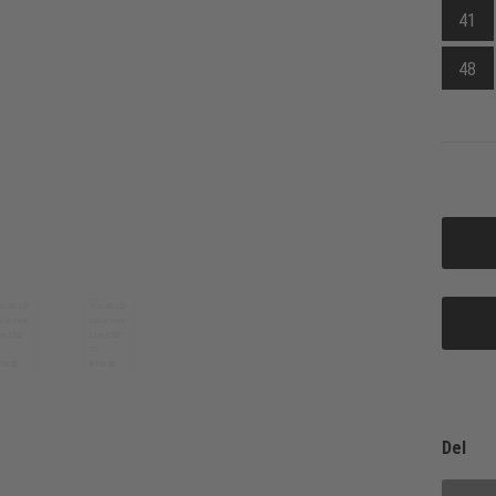
41
48
Del