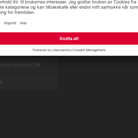
E
OM OSS
t
CSR report
turservice fra ELTEN
ap