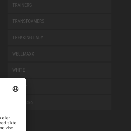
TRAINERS
TRANSFOAMERS
TREKKING LADY
WELLMAXX
WHITE
Tilbehør
Arbeidssko