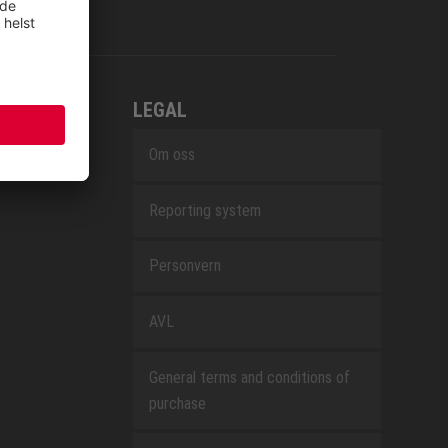
LEGAL
Om oss
Reporting system
Personvern
AVL
General terms and conditions of
purchase