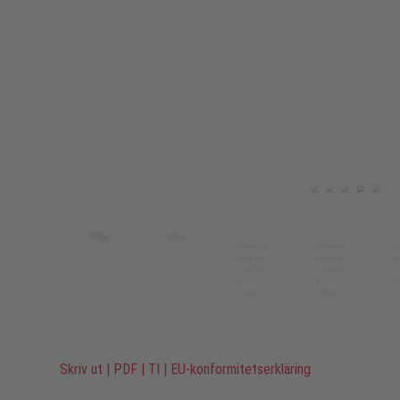
Skriv ut
|
PDF
|
TI
|
EU-konformitetserkläring