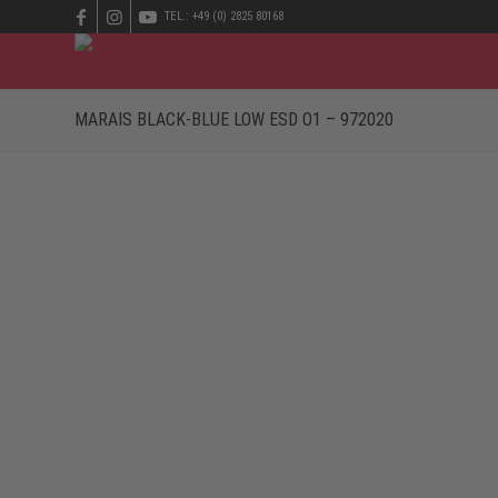
TEL.: +49 (0) 2825 80168
MARAIS BLACK-BLUE LOW ESD O1 – 972020