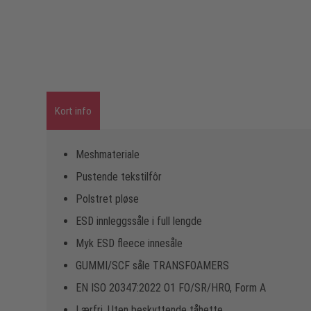
Kort info
Meshmateriale
Pustende tekstilfôr
Polstret pløse
ESD innleggssåle i full lengde
Myk ESD fleece innesåle
GUMMI/SCF såle TRANSFOAMERS
EN ISO 20347:2022 O1 FO/SR/HRO, Form A
Lærfri, Uten beskyttende tåhette