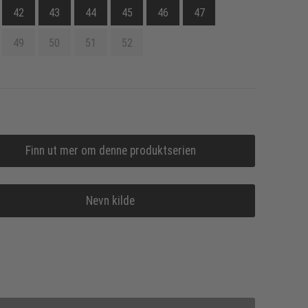
42
43
44
45
46
47
49
50
51
52
Finn ut mer om denne produktserien
Nevn kilde