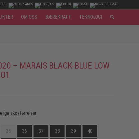
UKTER
OM OSS
BÆREKRAFT
TEKNOLOGI
020 – MARAIS BLACK-BLUE LOW
 O1
gelige skostørrelser
35
36
37
38
39
40