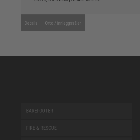
Details
Orto / innleggssåler
BAREFOOTER
FIRE & RESCUE