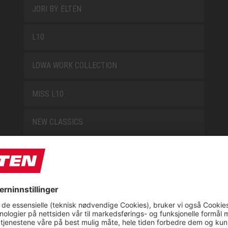
JORI BY ELTEN
L10
LOWA WORK COLLECTION
MISS L10
NEW CLASSICS
NOVA
RETRO
SAFEGUARD