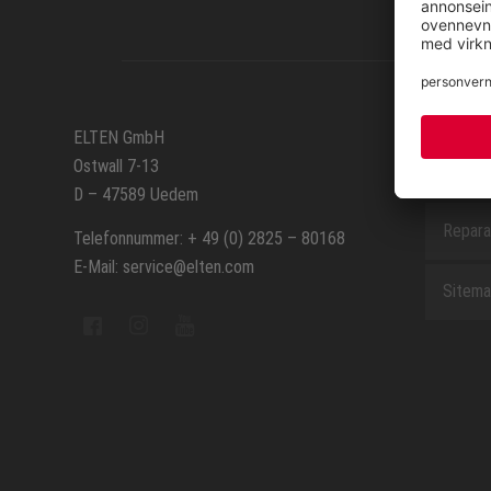
SERVIC
ELTEN GmbH
Ostwall 7-13
Kontak
D – 47589 Uedem
Repara
Telefonnummer: + 49 (0) 2825 – 80168
E-Mail: service@elten.com
Sitem