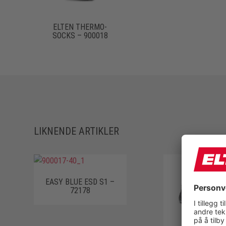
ELTEN THERMO-
SOCKS – 900018
LIKNENDE ARTIKLER
EASY BLUE ESD S1 –
72178