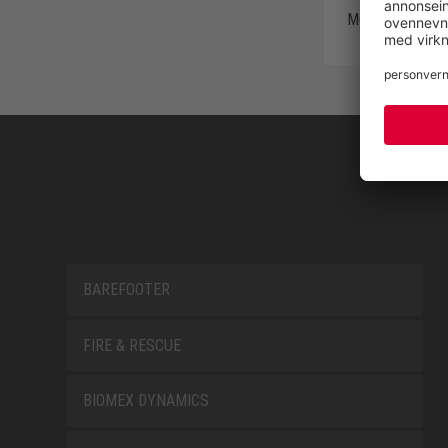
MOTION LOW E
– 72182
BAREFOOTER
FIRE & RESCUE
BIOMEX DYNAMICS