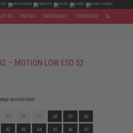
UKTER
OM OSS
BÆREKRAFT
TEKNOLOGI
82 – MOTION LOW ESD S2
gelige skostørrelser
35
36
37
38
39
40
42
43
44
45
46
47