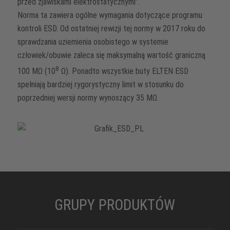
przed zjawiskami elektrostatycznymi”.
Norma ta zawiera ogólne wymagania dotyczące programu
kontroli ESD. Od ostatniej rewizji tej normy w 2017 roku do
sprawdzania uziemienia osobistego w systemie
człowiek/obuwie zaleca się maksymalną wartość graniczną
8
100 MΩ (10
Ω). Ponadto wszystkie buty ELTEN ESD
spełniają bardziej rygorystyczny limit w stosunku do
poprzedniej wersji normy wynoszący 35 MΩ.
GRUPY PRODUKTÓW