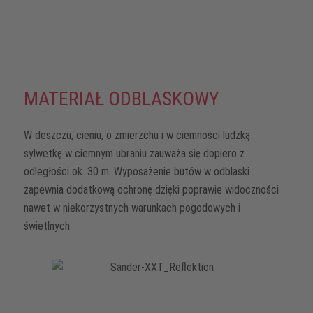
zagrożeniom w miejscu pracy. Jest rzeczą oczywistą, że są
one najnowocześniejsze i certyfikowane w klasach ochrony
S1, S2 i S3. Ale dobra ochrona stóp musi spełniać jeszcze
inne kryteria.
MATERIAŁ ODBLASKOWY
W deszczu, cieniu, o zmierzchu i w ciemności ludzką
sylwetkę w ciemnym ubraniu zauważa się dopiero z
odległości ok. 30 m. Wyposażenie butów w odblaski
zapewnia dodatkową ochronę dzięki poprawie widoczności
nawet w niekorzystnych warunkach pogodowych i
świetlnych.