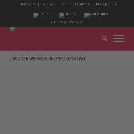
IMPRESSUM
KONTAKT
OCHRONA DANYCH
DEALER PORTAL
TEL.: +49 (0) 2825 80168
JESZCZE WIĘKSZE BEZPIECZEŃSTWO
Ochrona stóp od ELTEN: Oznacza to bezpieczeństwo
zgodne z normami europejskimi – i sprzęt ochronny, którego
elementy dokładnie odpowiadają różnym potencjalnym