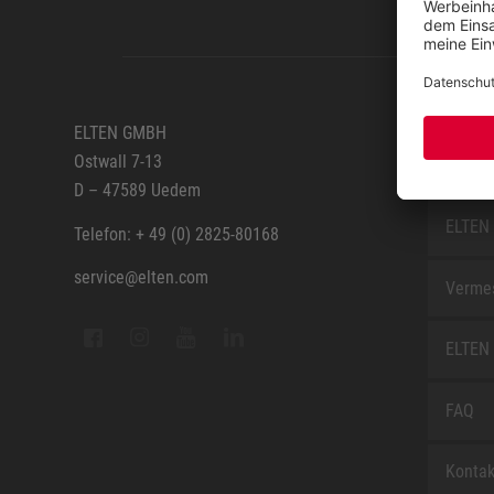
SERVIC
ELTEN GMBH
Ostwall 7-13
Anfahr
D – 47589 Uedem
ELTEN 
Telefon: + 49 (0) 2825-80168
service@elten.com
Vermes
ELTEN 
FAQ
Kontak