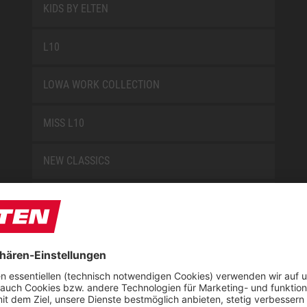
KIDS BY ELTEN
L10
LOWA WORK COLLECTION
MISS L10
NEW CLASSICS
NOVA
RETRO
SAFEGUARD