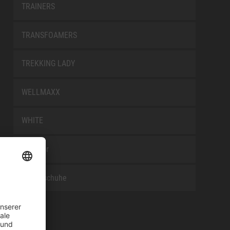
TRAINERS
TRANSFOAMERS
TREKKING LADY
WELLMAXX
WHITE
Zubehör
Berufsschuhe