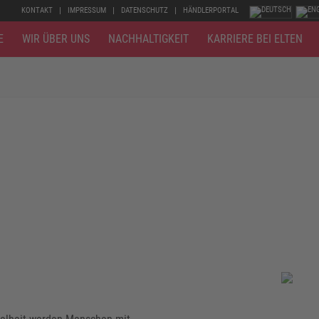
KONTAKT
IMPRESSUM
DATENSCHUTZ
HÄNDLERPORTAL
E
WIR ÜBER UNS
NACHHALTIGKEIT
KARRIERE BEI ELTEN
opäischen Normen – und eine Schutzausrüstung, deren Komponenten 
esten Stand der Technik und zertifiziert in den Schutzklassen S1, S2