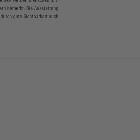
kelheit werden Menschen mit
ern bemerkt. Die Ausstattung
 durch gute Sichtbarkeit auch
 besteht, elektrostatische Aufladungen kontrolliert über den Schuh 
ch dem Schutz elektrostatisch gefährdeter Bauteile und Baugruppen