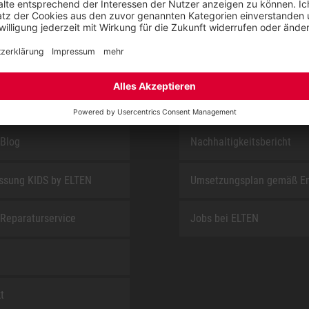
E
ÜBER UNS
t
Downloadcenter
Blog
Nachhaltigkeitsbericht
sung KIDS by ELTEN
Umsetzungsplan gemäß E
Reparaturservice
Jobs bei ELTEN
t