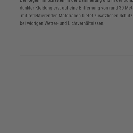
Bei Regen, im Schatten, in der Dämmerung und in der Dun
dunkler Kleidung erst auf eine Entfernung von rund 30 Met
mit reflektierenden Materialien bietet zusätzlichen Schutz
bei widrigen Wetter- und Lichtverhältnissen.
ESD-Schuhe sollten genutzt werden, wenn die Notwendigkeit
schützen somit nicht nur den Menschen, sondern dienen au