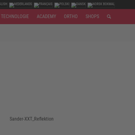
TECHNOLOGIE
ACADEMY
ORTHO
SHOPS
genau den unterschiedlichen Gefährdungspotenzialen des
 und S3. Aber guter Fußschutz muss weitere Kriterien