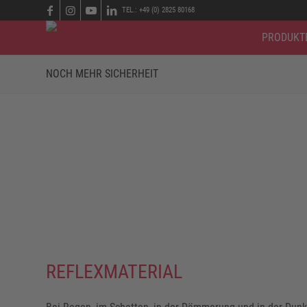
TEL.: +49 (0) 2825 80168
PRODUKT
NOCH MEHR SICHERHEIT
Fußschutz von ELTEN: Das bedeutet Sicherheit gemäß eur
Arbeitsplatzes entsprechen. Selbstverständlich auf dem neu
erfüllen.
REFLEXMATERIAL