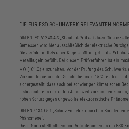
DIE FÜR ESD SCHUHWERK RELEVANTEN NORME
DIN EN IEC 61340-4-3 „Standard-Prüfverfahren für speziel
Gemessen wird hier ausschließlich der elektrische Durchg
Dies erfolgt mittels einer Kugelschüttung, d.h. die Schuhe
Metallkugeln befüllt. Bei diesem Prüfverfahren ist ein ma
8
MΩ (10
Ω) einzuhalten. Vor der Prüfung des Schuhwerks e
Vorkonditionierung der Schuhe bei max. 15 % relativer Luf
sichergestellt, dass auch bei schwierigen klimatischen Bed
insbesondere in der kalten Jahreszeit vorkommen können,
hohen Schutz gegen ungewollte elektrostatische Phänome
DIN EN 61340-5-1 „Schutz von elektronischen Bauelemente
Phänomene“.
Diese Norm stellt allgemeine Anforderungen an ein ESD-Ko