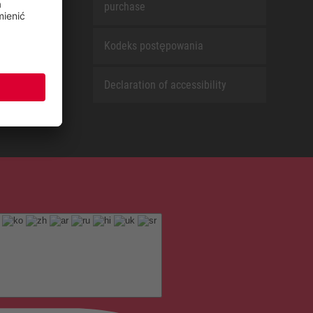
purchase
Kodeks postępowania
Declaration of accessibility