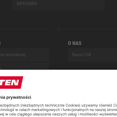
SAFEGUARD
S
O NAS
arz kontaktowy
Raport CSR
t
 naprawczy ELTEN
ap