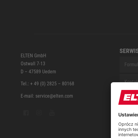
SERWI
ELTEN GmbH
Ostwall 7-13
Formul
D – 47589 Uedem
Kontak
Tel.: + 49 (0) 2825 – 80168
E-mail: service@elten.com
Serwis
Sitem