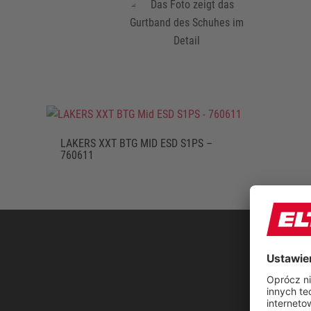
LAKERS XXT BTG MID ESD S1PS –
760611