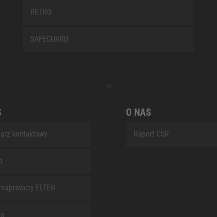
RETRO
SAFEGUARD
S
O NAS
arz kontaktowy
Raport CSR
t
 naprawczy ELTEN
ap