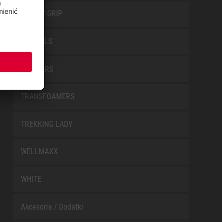
SAFETY-GRIP
SPECIALS
TRAINERS
TRANSFOAMERS
TREKKING LADY
WELLMAXX
WHITE
Akcesoria / Dodatki