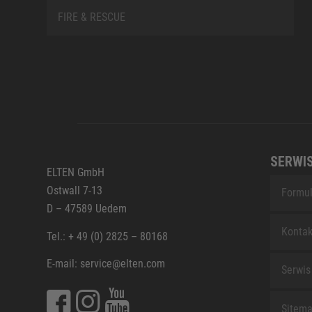
FIRE & RESCUE
SERWI
ELTEN GmbH
Ostwall 7-13
Formul
D – 47589 Uedem
Kontak
Tel.: + 49 (0) 2825 – 80168
E-mail: service@elten.com
Serwis
Sitem