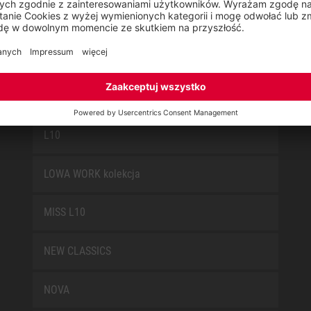
FUN
JORI BY ELTEN
KIDS BY ELTEN
L10
LOWA WORK kolekcja
MISS L10
NEW CLASSICS
NOVA