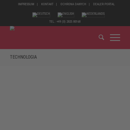
IMPRESSUM
KONTAKT
OCHRONA DANYCH
DEALER PORTAL
TEL.: +49 (0) 2825 80168
TECHNOLOGIA
WIĘCEJ NIŻ STANDARD
Chcemy, aby nasze buty charakteryzowały się najlepszym
komfortem używania i bezpieczeństwem podczas pracy. W
tym celu stosujemy nasze całe know-how. Więcej: Wspólnie z