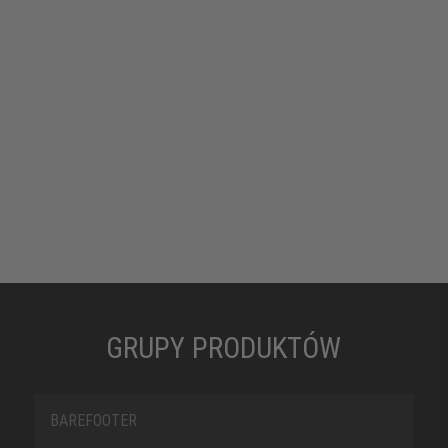
uniwersytetami i lekarzami rozwijamy innowacyjne
technologie – i projektujemy nasze modele tak, żeby
optymalnie dopasować je do wymagań współczesnych
warunków pracy. Nieważne, czy są one używane wewnątrz
czy na zewnątrz, na twardych gładkich podłogach hal, czy na
śliskich, niebezpiecznych podłożach. Niezależnie od wilgoci,
chłodu czy upału. Wszystko dla bezpieczeństwa i komfortu,
które często przewyższają zwykłe standardy.
GRUPY PRODUKTÓW
BAREFOOTER