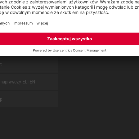
S
O NAS
arz kontaktowy
Raport CSR
t
 naprawczy ELTEN
ap