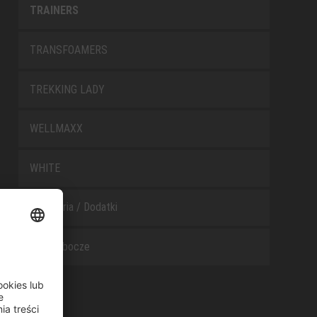
TRAINERS
TRANSFOAMERS
TREKKING LADY
WELLMAXX
WHITE
Akcesoria / Dodatki
Buty robocze