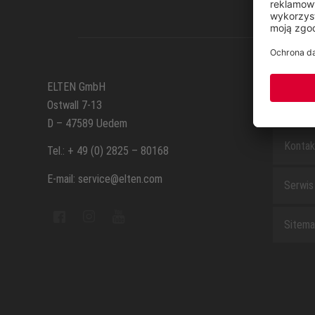
SERWI
ELTEN GmbH
Ostwall 7-13
Formul
D – 47589 Uedem
Kontak
Tel.: + 49 (0) 2825 – 80168
E-mail: service@elten.com
Serwis
Sitem