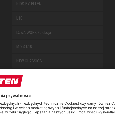
KIDS BY ELTEN
L10
LOWA WORK kolekcja
MISS L10
NEW CLASSICS
NOVA
RETRO
SAFEGUARD