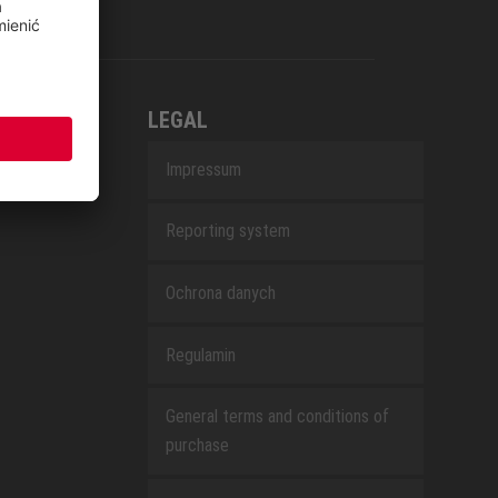
LEGAL
Impressum
Reporting system
Ochrona danych
Regulamin
General terms and conditions of
purchase