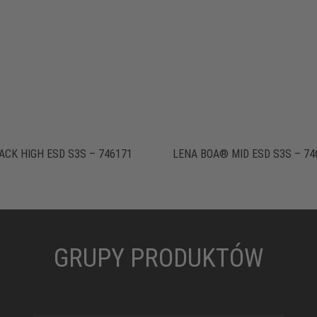
LACK HIGH ESD S3S – 746171
LENA BOA® MID ESD S3S – 74
GRUPY PRODUKTÓW