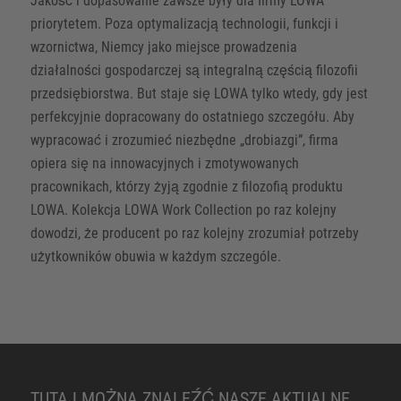
Jakość i dopasowanie zawsze były dla firmy LOWA
priorytetem. Poza optymalizacją technologii, funkcji i
wzornictwa, Niemcy jako miejsce prowadzenia
działalności gospodarczej są integralną częścią filozofii
przedsiębiorstwa. But staje się LOWA tylko wtedy, gdy jest
perfekcyjnie dopracowany do ostatniego szczegółu. Aby
wypracować i zrozumieć niezbędne „drobiazgi”, firma
opiera się na innowacyjnych i zmotywowanych
pracownikach, którzy żyją zgodnie z filozofią produktu
LOWA. Kolekcja LOWA Work Collection po raz kolejny
dowodzi, że producent po raz kolejny zrozumiał potrzeby
użytkowników obuwia w każdym szczególe.
TUTAJ MOŻNA ZNALEŹĆ NASZE AKTUALNE