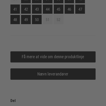
41
42
43
44
45
46
47
48
49
50
51
52
Få mere at vide om denne produktlinje
Nævn leverandører
Del