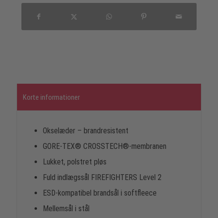
Korte informationer
Okselæder – brandresistent
GORE-TEX® CROSSTECH®-membranen
Lukket, polstret pløs
Fuld indlægssål FIREFIGHTERS Level 2
ESD-kompatibel brandsål i softfleece
Mellemsål i stål