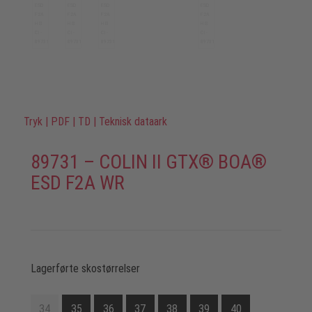
Tryk
|
PDF
|
TD
|
Teknisk dataark
89731 – COLIN II GTX® BOA®
ESD F2A WR
Lagerførte skostørrelser
34
35
36
37
38
39
40