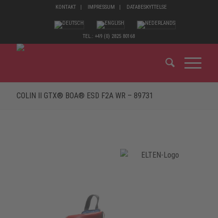
KONTAKT
IMPRESSUM
DATABESKYTTELSE
TEL.: +49 (0) 2825 80168
COLIN II GTX® BOA® ESD F2A WR – 89731