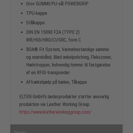
Grov GUMMI/PU-sål POWERGRIP
TPU-kappe
Stålkappe
DIN EN 15090 F2A (TYPE 2)
WR/HI3/HRO/CI/SRC, form C
BOA® Fit System, Varmebestandige sømme
og snørebånd, Blød ankelpolstring, Flekszoner,
Hælstropper, Indvendig lomme til fastgørelse
af en RFID-transponder
Aftrækshjælp på hælen, Tåkappe
ELTEN GmbH’s læderprodukter støtter ansvarlig
produktion via Leather Working Group.
https://www.leatherworkinggroup.com/
Details