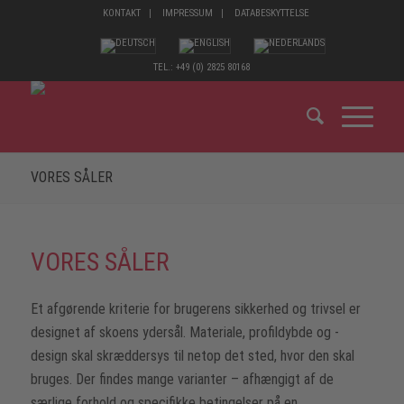
KONTAKT
IMPRESSUM
DATABESKYTTELSE
TEL.: +49 (0) 2825 80168
VORES SÅLER
VORES SÅLER
Et afgørende kriterie for brugerens sikkerhed og trivsel er
designet af skoens ydersål. Materiale, profildybde og -
design skal skræddersys til netop det sted, hvor den skal
bruges. Der findes mange varianter – afhængigt af de
særlige forhold og specifikke betingelser på en