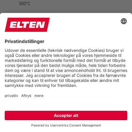
300°C
kuldefleksibel ned til ca. -20°C
TREKKING LADY
Ydersålen
Materialer: Polyuretan (PU)
Mellemsålen
Materialer: Polyuretan (PU)
Egenskaber
Profildybde: 4,0 mm
Varmebestandig op til ca. 130°C