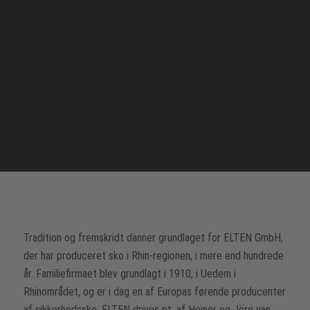
Tradition og fremskridt danner grundlaget for ELTEN GmbH,
der har produceret sko i Rhin-regionen, i mere end hundrede
år. Familiefirmaet blev grundlagt i 1910, i Uedem i
Rhinområdet, og er i dag en af Europas førende producenter
af sikkerhedssko. ELTEN drives pt. af Heiner og Jörg van