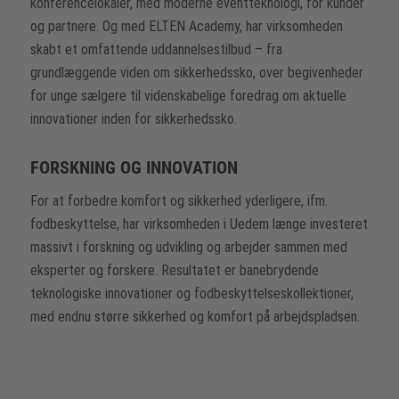
konferencelokaler, med moderne eventteknologi, for kunder
og partnere. Og med ELTEN Academy, har virksomheden
skabt et omfattende uddannelsestilbud – fra
grundlæggende viden om sikkerhedssko, over begivenheder
for unge sælgere til videnskabelige foredrag om aktuelle
innovationer inden for sikkerhedssko.
FORSKNING OG INNOVATION
For at forbedre komfort og sikkerhed yderligere, ifm.
fodbeskyttelse, har virksomheden i Uedem længe investeret
massivt i forskning og udvikling og arbejder sammen med
eksperter og forskere. Resultatet er banebrydende
teknologiske innovationer og fodbeskyttelseskollektioner,
med endnu større sikkerhed og komfort på arbejdspladsen.