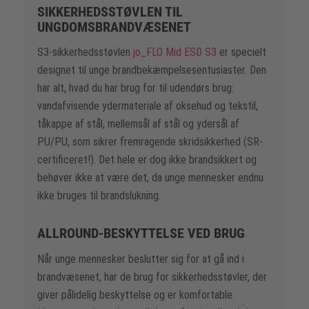
SIKKERHEDSSTØVLEN TIL
UNGDOMSBRANDVÆSENET
S3-sikkerhedsstøvlen
jo_FLO Mid ESD S3
er specielt
designet til unge brandbekæmpelsesentusiaster. Den
har alt, hvad du har brug for til udendørs brug:
vandafvisende ydermateriale af oksehud og tekstil,
tåkappe af stål, mellemsål af stål og ydersål af
PU/PU, som sikrer fremragende skridsikkerhed (SR-
certificeret!). Det hele er dog ikke brandsikkert og
behøver ikke at være det, da unge mennesker endnu
ikke bruges til brandslukning.
ALLROUND-BESKYTTELSE VED BRUG
Når unge mennesker beslutter sig for at gå ind i
brandvæsenet, har de brug for sikkerhedsstøvler, der
giver pålidelig beskyttelse og er komfortable.