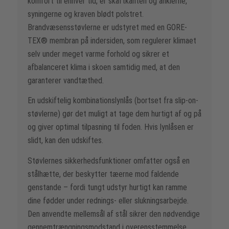
komfort til enhver tid, er skaftkanten og anklerne,
syningerne og kraven blødt polstret.
Brandvæsensstøvlerne er udstyret med en GORE-
TEX® membran på indersiden, som regulerer klimaet
selv under meget varme forhold og sikrer et
afbalanceret klima i skoen samtidig med, at den
garanterer vandtæthed.
En udskiftelig kombinationslynlås (bortset fra slip-on-
støvlerne) gør det muligt at tage dem hurtigt af og på
og giver optimal tilpasning til foden. Hvis lynlåsen er
slidt, kan den udskiftes.
Støvlernes sikkerhedsfunktioner omfatter også en
stålhætte, der beskytter tæerne mod faldende
genstande – fordi tungt udstyr hurtigt kan ramme
dine fødder under rednings- eller slukningsarbejde.
Den anvendte mellemsål af stål sikrer den nødvendige
gennemtrængningsmodstand i overensstemmelse