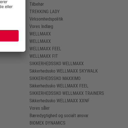
Tilbehør
TREKKING LADY
Virksomhedspolitik
Vores Indlæg
WELLMAXX
WELLMAXX
WELLMAXX FEEL
WELLMAXX FIT
SIKKERHEDSSKO WELLMAXX
Sikkerhedssko WELLMAXX SKYWALK
SIKKERHEDSSKO MAXXIMO
Sikkerhedssko WELLMAXX FEEL
SIKKERHEDSSKO WELLMAXX TRAINERS
Sikkerhedssko WELLMAXX XXNF
Vores såler
Bæredygtighed og socialt ansvar
BIOMEX DYNAMICS