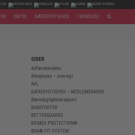
TER
OM OS
BÆREDYGTIGHED
TEKNOLOGI
SIDER
Adfærdskodeks
Arbejdssko – oversigt
AVL
BÆREDYGTIGHED – MEDLEMSKABER
Bæredygtighedsrapport
BAREFOOTER
BETTERGUARDS
BIOMEX PROTECTION©
BOA® FIT SYSTEM