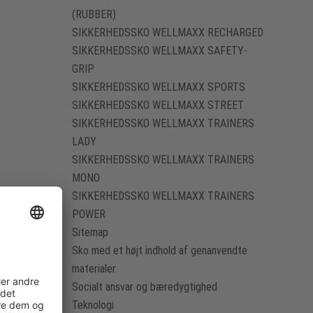
(RUBBER)
SIKKERHEDSSKO WELLMAXX RECHARGED
SIKKERHEDSSKO WELLMAXX SAFETY-
GRIP
SIKKERHEDSSKO WELLMAXX SPORTS
SIKKERHEDSSKO WELLMAXX STREET
SIKKERHEDSSKO WELLMAXX TRAINERS
LADY
SIKKERHEDSSKO WELLMAXX TRAINERS
MONO
SIKKERHEDSSKO WELLMAXX TRAINERS
POWER
Sitemap
Sko med et højt indhold af genanvendte
materialer
Socialt ansvar og bæredygtighed
Teknologi