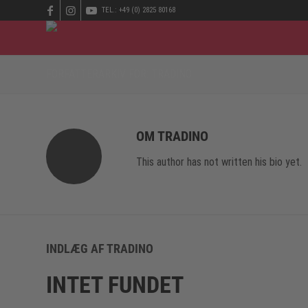
TEL.: +49 (0) 2825 80168
FORFATTERARKIV FOR: TRADINO
OM
TRADINO
This author has not written his bio yet.
INDLÆG AF TRADINO
INTET FUNDET