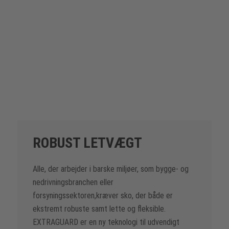
kendes på en lavere vægt. Materialet forbliver let, selv om
det udsættes for fugtigt vejr i længere tid, fordi det tørrer
hurtigere.
ROBUST LETVÆGT
Alle, der arbejder i barske miljøer, som bygge- og
nedrivningsbranchen eller
forsyningssektoren,kræver sko, der både er
ekstremt robuste samt lette og fleksible.
EXTRAGUARD er en ny teknologi til udvendigt