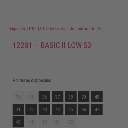
Imprimer
|
PDF
|
FT
|
Déclaration de conformité UE
12281 – BASIC II LOW S3
Pointures disponibles
34
35
36
37
38
39
40
41
42
43
44
45
46
47
48
49
50
51
52